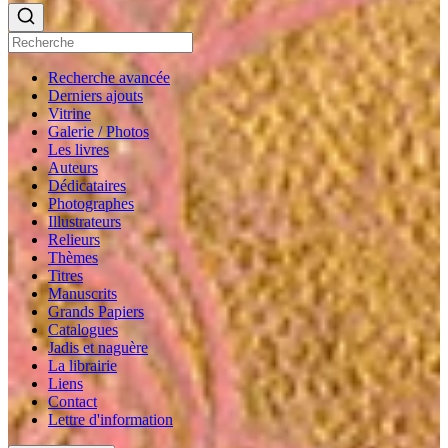
Recherche avancée
Derniers ajouts
Vitrine
Galerie / Photos
Les livres
Auteurs
Dédicataires
Photographes
Illustrateurs
Relieurs
Thèmes
Titres
Manuscrits
Grands Papiers
Catalogues
Jadis et naguère
La librairie
Liens
Contact
Lettre d'information