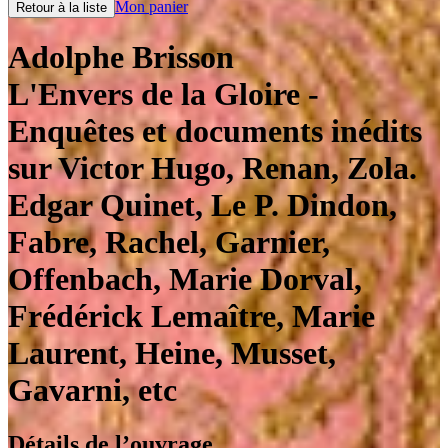
Mon panier
Retour à la liste
Adolphe Brisson
L'Envers de la Gloire
-
Enquêtes et documents inédits
sur Victor Hugo, Renan, Zola.
Edgar Quinet, Le P. Dindon,
Fabre, Rachel, Garnier,
Offenbach, Marie Dorval,
Frédérick Lemaître, Marie
Laurent, Heine, Musset,
Gavarni, etc
Détails de l’ouvrage