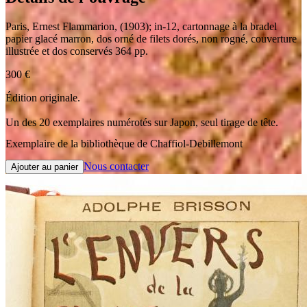
Paris
,
Ernest Flammarion
,
(1903)
;
in-12
,
cartonnage à la bradel
papier glacé marron, dos orné de filets dorés, non rogné, couverture
illustrée et dos conservés 364 pp.
300
€
Édition originale.
Un des 20 exemplaires numérotés sur Japon, seul tirage de tête.
Exemplaire de la bibliothèque de Chaffiol-Debillemont
Nous contacter
Ajouter au panier