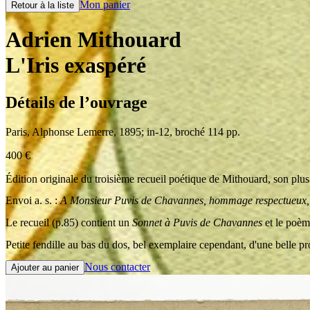
Mon panier
Retour à la liste
Adrien Mithouard
L'Iris exaspéré
Détails de l’ouvrage
Paris
,
Alphonse Lemerre
,
1895
;
in-12
,
broché 114 pp.
400
€
Édition originale du troisième recueil poétique de Mithouard, son plu
Envoi a. s. :
A Monsieur Puvis de Chavannes, hommage respectueux,
Le recueil (p.85) contient un
Sonnet à Puvis de Chavannes
et le poè
Petite fendille au bas du dos, bel exemplaire cependant, d'une belle p
Nous contacter
Ajouter au panier