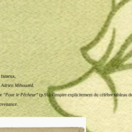
s fameux.
 Adrien Mihouard.
me
"Pour le Pêcheur"
(p.91) s'inspire explicitement du célèbre tableau d
rovenance.