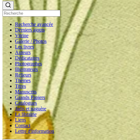
Recherche avancée
Derniers ajouts
Vitrine
Galerie / Photos
Les livres
Auteurs
Dédicataires
Photographes
Illustrateurs
Relieurs
Thèmes
Titres
Manuscrits
Grands Papiers
Catalogues
Jadis et naguère
La librairie
Liens
Contact
Lettre d'information