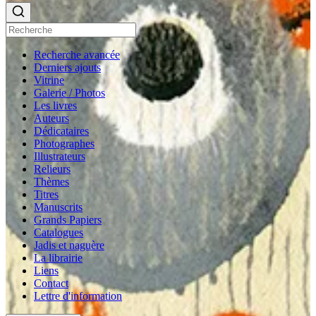
Recherche avancée
Derniers ajouts
Vitrine
Galerie / Photos
Les livres
Auteurs
Dédicataires
Photographes
Illustrateurs
Relieurs
Thèmes
Titres
Manuscrits
Grands Papiers
Catalogues
Jadis et naguère
La librairie
Liens
Contact
Lettre d'information