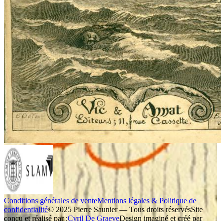
Conditions générales de vente
Mentions légales & Politique de
confidentialité
© 2025 Pierre Saunier — Tous droits réservés
Site
conçu et réalisé par :
Cyril De Graeve
Design imaginé et créé par