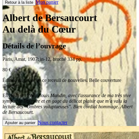
Mon panier
Retour à la liste
Albert de Bersaucourt
Au delà du Cœur
Détails de l’ouvrage
Paris
,
Amat
,
1907
;
in-12
,
broché 334 pp.
80
€
Édition originale de ce receuil de nouvelles. Belle couverture
illustrée.
Envoi a. s. :
Pour Louis Mandin, avec l'assurance de ma très vive
sympathie littéraire et en gage du délicat plaisir que m'a valu la
lecture des "Ombres voluptueuses". Bien cordial hommage. Albert
de Bersaucourt.
Nous contacter
Ajouter au panier