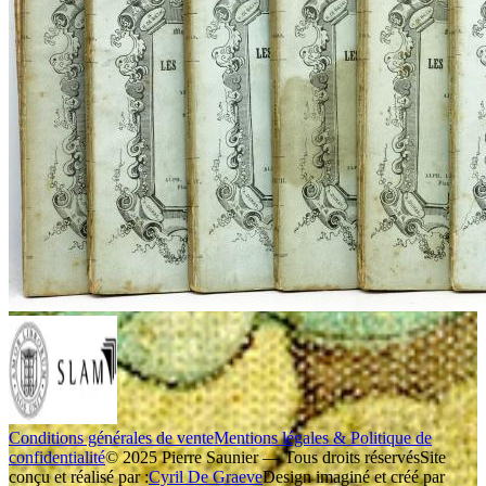
Conditions générales de vente
Mentions légales & Politique de
confidentialité
© 2025 Pierre Saunier — Tous droits réservés
Site
conçu et réalisé par :
Cyril De Graeve
Design imaginé et créé par