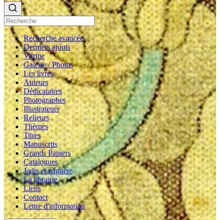
Recherche avancée
Derniers ajouts
Vitrine
Galerie / Photos
Les livres
Auteurs
Dédicataires
Photographes
Illustrateurs
Relieurs
Thèmes
Titres
Manuscrits
Grands Papiers
Catalogues
Jadis et naguère
La librairie
Liens
Contact
Lettre d'information