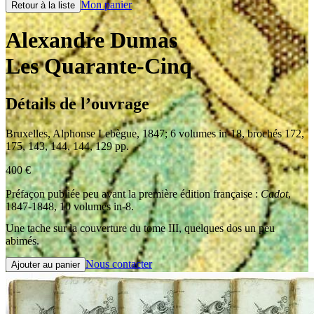
Mon panier
Retour à la liste
Alexandre Dumas
Les Quarante-Cinq
Détails de l’ouvrage
Bruxelles
,
Alphonse Lebègue
,
1847
;
6 volumes in-18
,
brochés 172,
175, 143, 144, 144, 129 pp.
400
€
Préfaçon publiée peu avant la première édition française :
Cadot
,
1847-1848, 10 volumes in-8.
Une tache sur la couverture du tome III, quelques dos un peu
abimés.
Nous contacter
Ajouter au panier