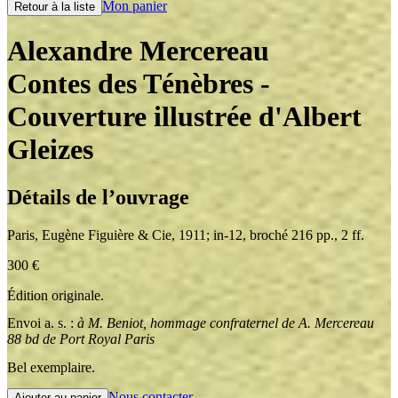
Mon panier
Retour à la liste
Alexandre Mercereau
Contes des Ténèbres
-
Couverture illustrée d'Albert
Gleizes
Détails de l’ouvrage
Paris
,
Eugène Figuière & Cie
,
1911
;
in-12
,
broché 216 pp., 2 ff.
300
€
Édition originale.
Envoi a. s. :
à M. Beniot, hommage confraternel de A. Mercereau
88 bd de Port Royal Paris
Bel exemplaire.
Nous contacter
Ajouter au panier