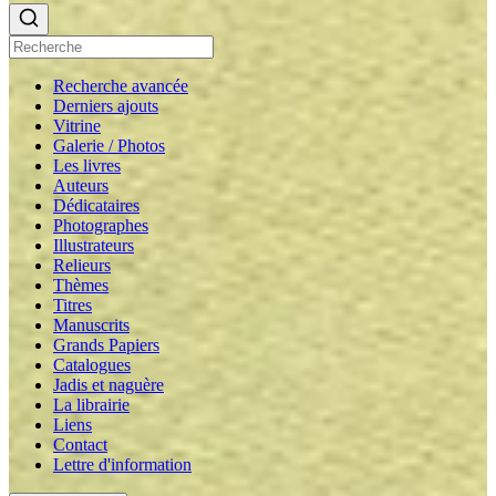
Recherche avancée
Derniers ajouts
Vitrine
Galerie / Photos
Les livres
Auteurs
Dédicataires
Photographes
Illustrateurs
Relieurs
Thèmes
Titres
Manuscrits
Grands Papiers
Catalogues
Jadis et naguère
La librairie
Liens
Contact
Lettre d'information