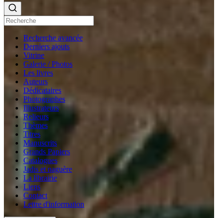
Recherche avancée
Derniers ajouts
Vitrine
Galerie / Photos
Les livres
Auteurs
Dédicataires
Photographes
Illustrateurs
Relieurs
Thèmes
Titres
Manuscrits
Grands Papiers
Catalogues
Jadis et naguère
La librairie
Liens
Contact
Lettre d'information