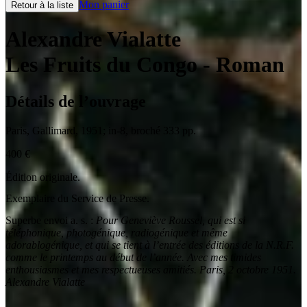
Mon panier
Retour à la liste
Alexandre Vialatte
Les Fruits du Congo
- Roman
Détails de l’ouvrage
Paris
,
Gallimard
,
1951
;
in-8
,
broché 333 pp.
400
€
Édition originale.
Exemplaire du Service de Presse.
Superbe envoi a. s. :
Pour Geneviève Roussel, qui est si
téléphonique, photogénique, radiogénique et même
adorablogénique, et qui se tient à l’entrée des éditions de la N.R.F.
comme le printemps au début de l’année. Avec mes timides
enthousiasmes et mes respectueuses amitiés. Paris, 2 octobre 1951.
Alexandre Vialatte