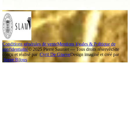
Conditions générales de vente
Mentions légales & Politique de
confidentialité
© 2025 Pierre Saunier — Tous droits réservés
Site
conçu et réalisé par :
Cyril De Graeve
Design imaginé et créé par
:
Serge Bilous