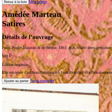
Mon panier
Retour à la liste
Amédée Marteau
Satires
Détails de l’ouvrage
Paris
,
Poulet-Malassis & de Broise
,
1861
;
in-8
,
bradel demi-percaline
300
€
Édition originale.
Elle est ornée d'un beau frontispice à l'eau-forte de Félix Bracquemon
Nous contacter
Ajouter au panier