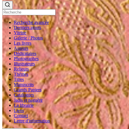
Recherche avancée
Derniers ajouts
Vitrine
Galerie / Photos
Les livres
Auteurs
Dédicataires
Photographes
Illustrateurs
Relieurs
Thèmes
Titres
Manuscrits
Grands Papiers
Catalogues
Jadis et naguère
La librairie
Liens
Contact
Lettre d'information