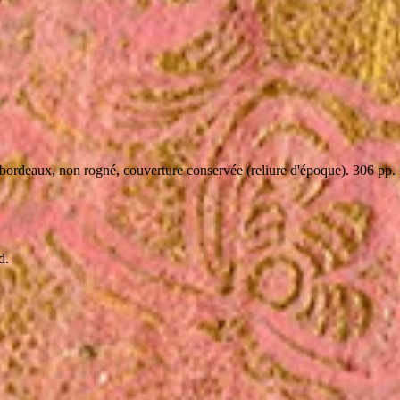
 bordeaux, non rogné, couverture conservée (reliure d'époque). 306 pp.
d.