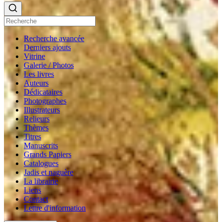
Recherche avancée
Derniers ajouts
Vitrine
Galerie / Photos
Les livres
Auteurs
Dédicataires
Photographes
Illustrateurs
Relieurs
Thèmes
Titres
Manuscrits
Grands Papiers
Catalogues
Jadis et naguère
La librairie
Liens
Contact
Lettre d'information