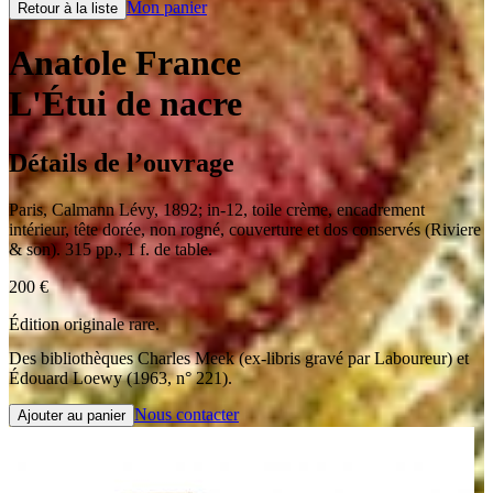
Mon panier
Retour à la liste
Anatole France
L'Étui de nacre
Détails de l’ouvrage
Paris
,
Calmann Lévy
,
1892
;
in-12
,
toile crème, encadrement
intérieur, tête dorée, non rogné, couverture et dos conservés (Riviere
& son). 315 pp., 1 f. de table.
200
€
Édition originale rare.
Des bibliothèques Charles Meek (ex-libris gravé par Laboureur) et
Édouard Loewy (1963, n° 221).
Nous contacter
Ajouter au panier