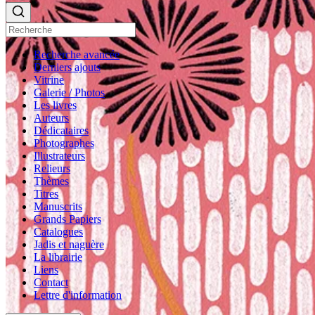
Recherche avancée
Derniers ajouts
Vitrine
Galerie / Photos
Les livres
Auteurs
Dédicataires
Photographes
Illustrateurs
Relieurs
Thèmes
Titres
Manuscrits
Grands Papiers
Catalogues
Jadis et naguère
La librairie
Liens
Contact
Lettre d'information