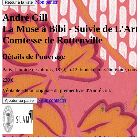
Mon panier
Retour à la liste
André Gill
La Muse à Bibi
- Suivie de L'Ar
Comtesse de Rottenville
Détails de l’ouvrage
Paris
,
Librairie des abrutis
,
1879
;
in-12
,
bradel demi-vélin ivoire, cou
230
€
Véritable édition originale du premier livre d'André Gill.
Nous contacter
Ajouter au panier