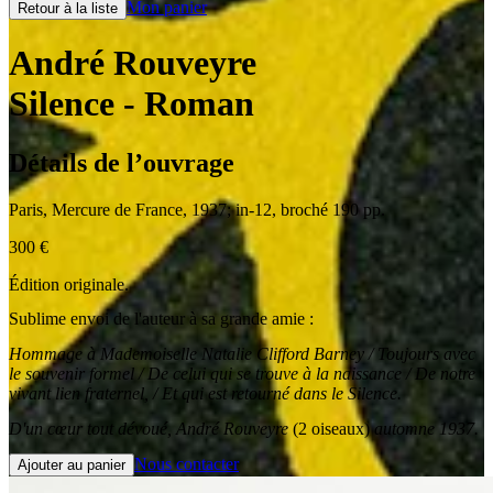
Mon panier
Retour à la liste
André Rouveyre
Silence
- Roman
Détails de l’ouvrage
Paris
,
Mercure de France
,
1937
;
in-12
,
broché 190 pp.
300
€
Édition originale.
Sublime envoi de l'auteur à sa grande amie :
Hommage à Mademoiselle Natalie Clifford Barney / Toujours avec
le souvenir formel / De celui qui se trouve à la naissance / De notre
vivant lien fraternel, / Et qui est retourné dans le Silence.
D'un cœur tout dévoué, André Rouveyre
(2 oiseaux)
automne 1937.
Nous contacter
Ajouter au panier