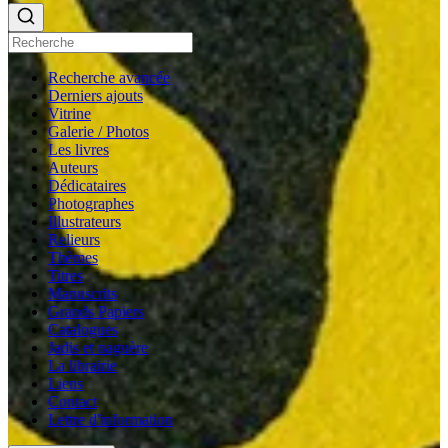
Recherche avancée
Derniers ajouts
Vitrine
Galerie / Photos
Les livres
Auteurs
Dédicataires
Photographes
Illustrateurs
Relieurs
Thèmes
Titres
Manuscrits
Grands Papiers
Catalogues
Jadis et naguère
La librairie
Liens
Contact
Lettre d'information