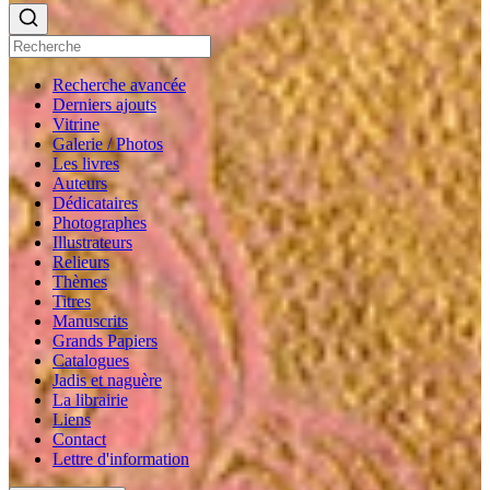
Recherche avancée
Derniers ajouts
Vitrine
Galerie / Photos
Les livres
Auteurs
Dédicataires
Photographes
Illustrateurs
Relieurs
Thèmes
Titres
Manuscrits
Grands Papiers
Catalogues
Jadis et naguère
La librairie
Liens
Contact
Lettre d'information