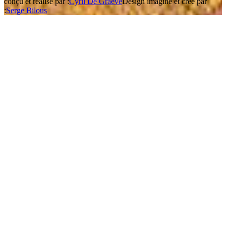
conçu et réalisé par :
Cyril De Graeve
Design imaginé et créé par
:
Serge Bilous