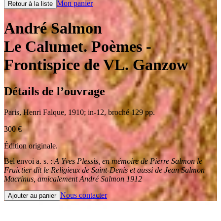
Mon panier
Retour à la liste
André Salmon
Le Calumet. Poèmes
-
Frontispice de VL. Ganzow
Détails de l’ouvrage
Paris
,
Henri Falque
,
1910
;
in-12
,
broché 129 pp.
300
€
Édition originale.
Bel envoi a. s. :
A Yves Plessis, en mémoire de Pierre Salmon le
Fruictier dit le Religieux de Saint-Denis et aussi de Jean Salmon
Macrinus, amicalement André Salmon 1912
Nous contacter
Ajouter au panier