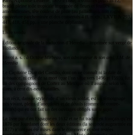
Paris
,
Alphonse Lemerre
,
1877 - 1887
;
4 volumes petits in-12
,
bradel pleine toile tropicale imprimée de fleurs et feuilles
amérindiennes, tête couleur de pluie (au palladium), non rogné,
couverture parcheminée et dos conservés 4 ff. n. ch., LXVII & 293,
447, 418, 451 pp. – une planche dépliante.
Livre vendu
Édition originale de la traduction d’Heredia – imprimée sur vergé de
Hollande.
Envoi a. s. :
à Octave Mirbeau, son admirateur & son ami. J.M. de
Heredia
Le Capitaine Diaz del Castillo, dont on ne connaît ni la date de
naissance, ni celle de sa mort (que l’on situe vers 1496 et 1593), fut
un des compagnons de Cortez au Mexique où il assista, selon ses
dires, à cent dix-neuf batailles.
Son récit, dans le style rude d’un vieux soldat, est un témoignage
très vivant, pleins d’anecdotes et de détails (comme de contre-
vérités) qui en ont fait un des ouvrages obligés sur le sujet.
Le livre parut en Espagne en 1632 et ne fut traduit en français qu’en
1876 par Jourdanet dont les deux éditions (la seconde augmentée en
1877) n’ont pas été mises dans le commerce et sont restées
confidentielles. La traduction de José-Maria de Heredia, qui a