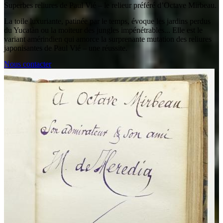
Superbes reliures de Paul Vié – le relieur préféré d’Octave Mirbeau.
La toile luxuriante, patinée par le temps, évoque les jardins perdus
du Yucatàn ou la moiteur des jungles impénétrables... Elle est le
variant amérindien qui amorce la surprenante mutation des reliures
japonisantes de Paul Vié – une réussite.
Nous contacter