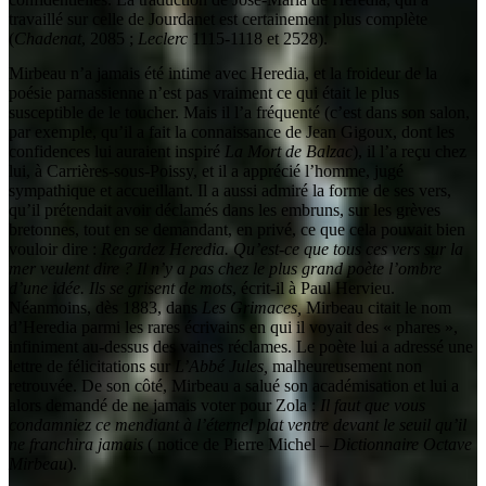
travaillé sur celle de Jourdanet est certainement plus complète
(
Chadenat
, 2085 ;
Leclerc
1115-1118 et 2528).
Mirbeau n’a jamais été intime avec Heredia, et la froideur de la
poésie parnassienne n’est pas vraiment ce qui était le plus
susceptible de le toucher. Mais il l’a fréquenté (c’est dans son salon,
par exemple, qu’il a fait la connaissance de Jean Gigoux, dont les
confidences lui auraient inspiré
La Mort de Balzac
), il l’a reçu chez
lui, à Carrières-sous-Poissy, et il a apprécié l’homme, jugé
sympathique et accueillant. Il a aussi admiré la forme de ses vers,
qu’il prétendait avoir déclamés dans les embruns, sur les grèves
bretonnes, tout en se demandant, en privé, ce que cela pouvait bien
vouloir dire :
Regardez Heredia. Qu’est-ce que tous ces vers sur la
mer veulent dire ? Il n’y a pas chez le plus grand poète l’ombre
d’une idée. Ils se grisent de mots
, écrit-il à Paul Hervieu.
Néanmoins, dès 1883, dans
Les Grimaces,
Mirbeau citait le nom
d’Heredia parmi les rares écrivains en qui il voyait des « phares »,
infiniment au-dessus des vaines réclames. Le poète lui a adressé une
lettre de félicitations sur
L’Abbé Jules,
malheureusement non
retrouvée. De son côté, Mirbeau a salué son académisation et lui a
alors demandé de ne jamais voter pour Zola :
Il faut que vous
condamniez ce mendiant à l’éternel plat ventre devant le seuil qu’il
ne franchira jamais
( notice de Pierre Michel –
Dictionnaire Octave
Mirbeau
).