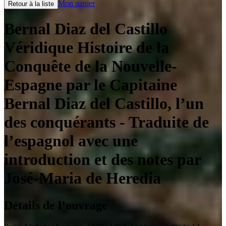
Mon panier
Retour à la liste
Bernal Diaz del Castillo
Véridique Histoire de la
Conquête de la Nouvelle-
Espagne par le Capitaine
Bernal Diaz del Castillo, l’un
des conquérants
- Traduite de
l’espagnol avec une
introduction et des notes par
José-Maria de Heredia
Détails de l’ouvrage