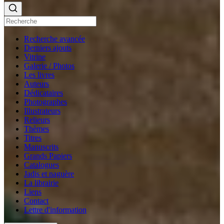
Recherche avancée
Derniers ajouts
Vitrine
Galerie / Photos
Les livres
Auteurs
Dédicataires
Photographes
Illustrateurs
Relieurs
Thèmes
Titres
Manuscrits
Grands Papiers
Catalogues
Jadis et naguère
La librairie
Liens
Contact
Lettre d'information