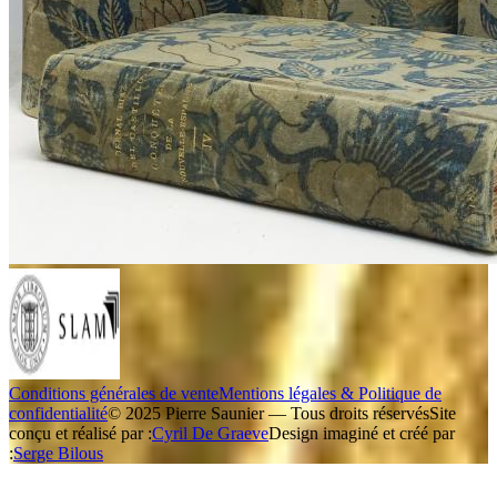
Conditions générales de vente
Mentions légales & Politique de
confidentialité
© 2025 Pierre Saunier — Tous droits réservés
Site
conçu et réalisé par :
Cyril De Graeve
Design imaginé et créé par
:
Serge Bilous