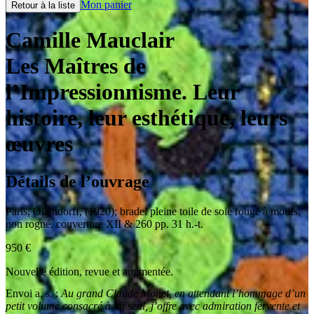
Mon panier
Retour à la liste
Camille Mauclair
Les Maîtres de
l’Impressionnisme. Leur
histoire, leur esthétique, leurs
œuvres
Détails de l’ouvrage
Paris
,
Ollendorff
,
(1920)
;
bradel pleine toile de soie rouge à motifs,
non rogné, couverture XII & 260 pp. 31 h.-t.
950
€
Nouvelle édition, revue et augmentée.
Envoi a. s. :
Au grand Claude Monet, en attendant l’hommage d’un
petit volume consacré à lui seul, j’offre avec admiration fervente et