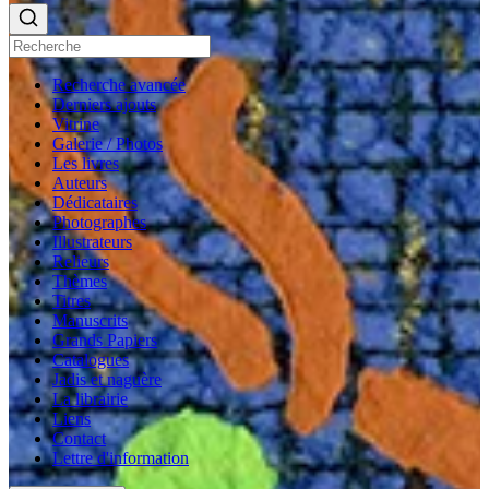
Recherche avancée
Derniers ajouts
Vitrine
Galerie / Photos
Les livres
Auteurs
Dédicataires
Photographes
Illustrateurs
Relieurs
Thèmes
Titres
Manuscrits
Grands Papiers
Catalogues
Jadis et naguère
La librairie
Liens
Contact
Lettre d'information