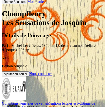
Mon panier
Retour à la liste
Champfleury
Les Sensations de Josquin
Détails de l’ouvrage
Paris
,
Michel Lévy frères
,
1859
;
in-12
,
demi-veau noir (reliure
d'époque). 306 pp.
50
€
Édition originale.
Nous contacter
Ajouter au panier
Conditions générales de vente
Mentions légales & Politique de