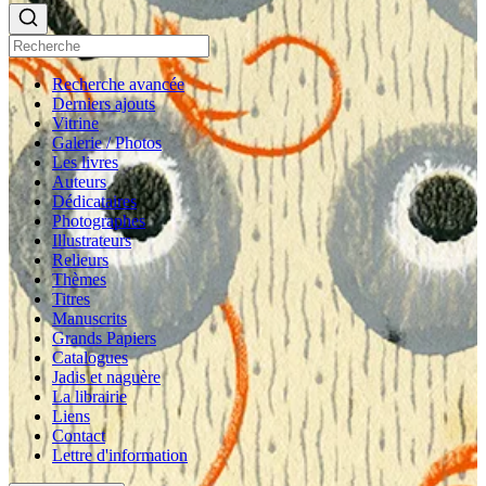
Recherche avancée
Derniers ajouts
Vitrine
Galerie / Photos
Les livres
Auteurs
Dédicataires
Photographes
Illustrateurs
Relieurs
Thèmes
Titres
Manuscrits
Grands Papiers
Catalogues
Jadis et naguère
La librairie
Liens
Contact
Lettre d'information