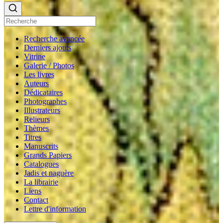
Recherche avancée
Derniers ajouts
Vitrine
Galerie / Photos
Les livres
Auteurs
Dédicataires
Photographes
Illustrateurs
Relieurs
Thèmes
Titres
Manuscrits
Grands Papiers
Catalogues
Jadis et naguère
La librairie
Liens
Contact
Lettre d'information