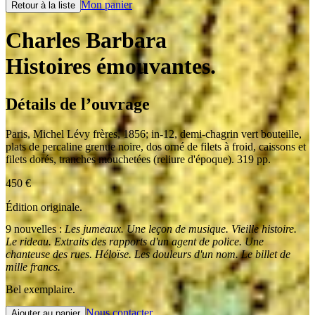
Mon panier
Retour à la liste
Charles Barbara
Histoires émouvantes.
Détails de l’ouvrage
Paris
,
Michel Lévy frères
,
1856
;
in-12
,
demi-chagrin vert bouteille,
plats de percaline grenue noire, dos orné de filets à froid, caissons et
filets dorés, tranches mouchetées (reliure d'époque). 319 pp.
450
€
Édition originale.
9 nouvelles :
Les jumeaux. Une leçon de musique. Vieille histoire.
Le rideau. Extraits des rapports d'un agent de police. Une
chanteuse des rues. Héloïse. Les douleurs d'un nom. Le billet de
mille francs.
Bel exemplaire.
Nous contacter
Ajouter au panier