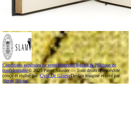
Conditions générales de vente
Mentions légales & Politique de
confidentialité
© 2025 Pierre Saunier — Tous droits réservés
Site
conçu et réalisé par :
Cyril De Graeve
Design imaginé et créé par
:
Serge Bilous