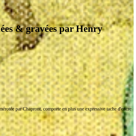
nées & gravées par Henry
numérotée par Chapront, comporte en plus une expressive tache d'encre