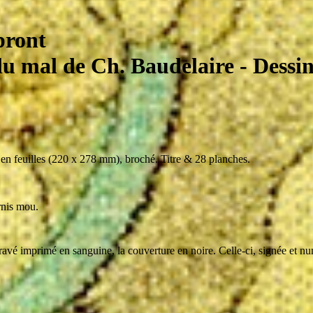
pront
du mal de Ch. Baudelaire
- Dessi
 en feuilles (220 x 278 mm)
,
broché. Titre & 28 planches.
ernis mou.
 gravé imprimé en sanguine, la couverture en noire. Celle-ci, signée et 