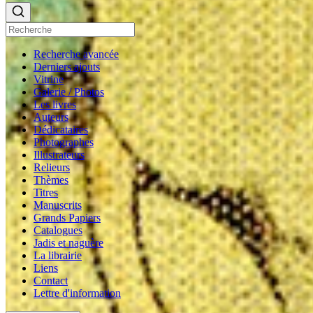
Recherche avancée
Derniers ajouts
Vitrine
Galerie / Photos
Les livres
Auteurs
Dédicataires
Photographes
Illustrateurs
Relieurs
Thèmes
Titres
Manuscrits
Grands Papiers
Catalogues
Jadis et naguère
La librairie
Liens
Contact
Lettre d'information