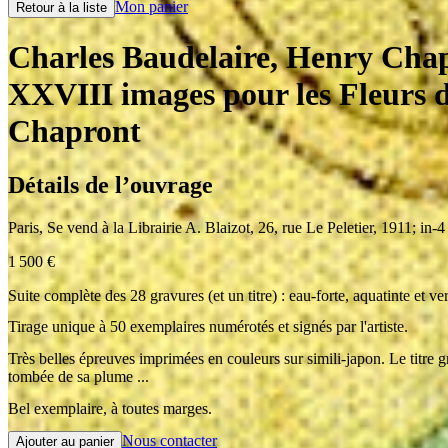
Mon panier
Retour à la liste
Charles Baudelaire, Henry Cha
XXVIII images pour les Fleurs 
Chapront
Détails de l’ouvrage
Paris
,
Se vend à la Librairie A. Blaizot, 26, rue Le Peletier
,
1911
;
in-4
1 500
€
Suite complète des 28 gravures (et un titre) : eau-forte, aquatinte et v
Tirage unique à 50 exemplaires numérotés et signés par l'artiste.
Très belles épreuves imprimées en couleurs sur simili-japon. Le titre
tombée de sa plume ...
Bel exemplaire, à toutes marges.
Nous contacter
Ajouter au panier