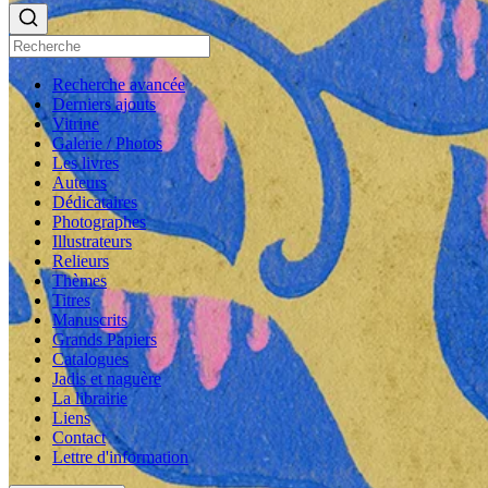
Recherche avancée
Derniers ajouts
Vitrine
Galerie / Photos
Les livres
Auteurs
Dédicataires
Photographes
Illustrateurs
Relieurs
Thèmes
Titres
Manuscrits
Grands Papiers
Catalogues
Jadis et naguère
La librairie
Liens
Contact
Lettre d'information