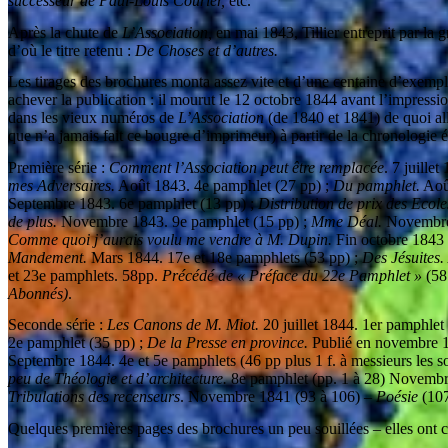
successeur de Paul-Louis Courier,
etc.
Après la chute de
L’Association,
en mai 1843, Tillier entreprit par la 
d’où le titre retenu :
De Choses et d’autres.
Les tirages des brochures monta assez vite et d’une centaine d’exempla
achever la publication : il mourut le 12 octobre 1844 avant l’impressi
dans les vieux numéros de
L’Association
(de 1840 et 1841) de quoi all
que n’a jamais fait ce bougre d’imprimeur) à partir de la chronologie 
Première série :
Comment l’Association peut être remplacée
. 7 juille
mes Adversaires.
Août 1843. 4e pamphlet (27 pp) ;
Du pamphlet.
Août
Septembre 1843. 6e pamphlet (13 pp) ;
Distribution de prix des Ecol
de plus.
Novembre 1843. 9e pamphlet (15 pp) ;
Mme Déal.
Novembre-
Comme quoi j’aurais voulu me vendre à M. Dupin.
Fin octobre 1843
Mandement.
Mars 1844. 17e et 18e pamphlets (53 pp) ;
Des Jésuites.
et 23e pamphlets. 58pp.
Précédé de « Préface du 22e Pamphlet »
(58
Abonnés)
.
Seconde série :
Les Canons de M. Miot.
20 juillet 1844. 1er pamphlet 
2e pamphlet (35 pp) ;
De la Presse en province.
Publié en novembre 18
Septembre 1844. 4e et 5e pamphlets (46 pp plus 1 f. à messieurs les s
peu de Théologie et d’architecture.
8e pamphlet (pp. 1 à 28) Novembr
Tribulations des recenseurs
. Novembre 1841 (93 à 106) –
Poésie
(107
Quelques premières pages des brochures un peu souillées – elles ont cir