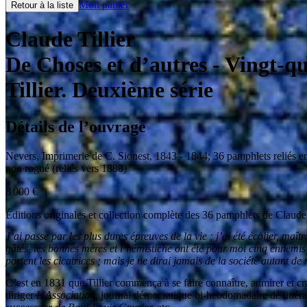
Mon panier
Retour à la liste
Claude Tillier
De Choses et d’autres
- Vingt-qu
Tillier. Deuxième série
Détails de l’ouvrage
Nevers
,
Imprimerie de C. Sionest
,
1843 - 1844
;
36 pamphlets reliés 
non rogné (reliés vers 1880)
8 000
€
Éditions originales et collection complète des 36 pamphlets de Claude
J’ai passé par les plus dures épreuves de la vie ; j’ai été écolier, maît
gâtés, les bonnes mères et l’hémistiche ont été pour moi cinq ennemi
portent les cicatrices ; mais je ne dirai jamais de la société autant de 
C’est en 1831 que Tillier commença à se faire connaître, admirer et cr
diriger
L’Association,
journal démocratique bi-hebdomadaire de littératu