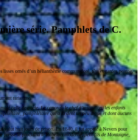
emière série. Pamphlets de C.
os lisses ornés d’un hélianthème commun doré, tête et gardes peigne,
lument rarissime.
umulé celle de poète. Le caporal, le chef d’institution, les enfants
mphlétaire, pamphlétaire qui a la dent un peu aiguë et dont aucuns
ui valut huit jours de prison. En 1840, il fut appelé à Nevers pour
nde presse le proclama
le Rabelais moderne, petit-fils de Montaigne,