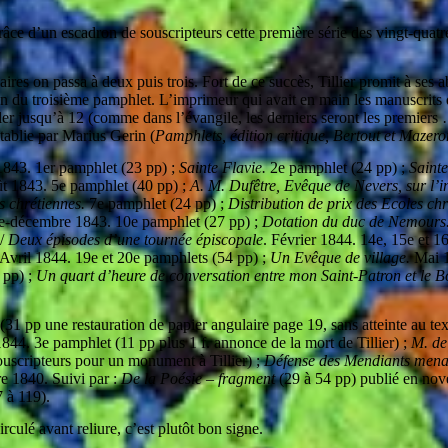
grâce d’un escadron de souscripteurs cette première série des vingt-quatr
ires on passa à deux puis trois. Fort de ce succès, Tillier promit à ses
on du troisième pamphlet. L’imprimeur qui avait en main les manuscrits d
er jusqu’à 12 (comme dans l’évangile, les derniers seront les premiers 
établie par Marius Gerin (
Pamphlets, édition critique, Bertout et Mazero
t 1843. 1er pamphlet (23 pp) ;
Sainte Flavie.
2e pamphlet (24 pp) ;
Sainte
 1843. 5e pamphlet (40 pp) ;
A. M. Dufêtre, Evêque de Nevers, sur l’in
es chrétiennes.
7e pamphlet (24 pp) ;
Distribution de prix des Ecoles ch
décembre 1843. 10e pamphlet (27 pp) ;
Dotation du duc de Nemours
 /
Deux épisodes d’une tournée épiscopale
. Février 1844. 14e, 15e et 1
Avril 1844. 19e et 20e pamphlets (54 pp) ;
Un Evêque de village.
Mai 1
 pp) ;
Un quart d’heure de conversation entre mon Saint-Patron et le B
(31 pp une restauration de papier angulaire page 19, sans atteinte au tex
44. 3e pamphlet (11 pp plus 1 f. annonce de la mort de Tillier) ;
M. de
ouscripteurs pour un monument à Tillier) ;
Défense des Mendiants mena
e 1840. Suivi par :
De la Poésie – fragment
(29 à 54 pp) publié en no
 à 119).
culé avant reliure, c’est plutôt bon signe.