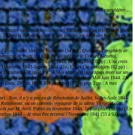
e pamphlets, sans trop savoir d’ailleurs sur quoi il allait pamphléter …
 abonnés une seconde série de 12 pamphlets dont il ne devait pas voir
es quatre suivants, en poursuivit l’édition jusqu’au septième et puisa
…). Dans la collation, nous avons indiqué les dates des brochures (ce
n,
1906).
 Flavie.
Juillet 1843. 3e Pamphlet (34 pp) ;
Quelques Pamphlets de
demnité de route qui lui a été allouée par le Conseil Général.
rétiennes.
Septembre-Octobre 1843. 8e pamphlet (35pp) ;
Une croix
.
Décembre 1843-Janvier 1844. 11e, 12e et 13e pamphlets (82 pp) ;
6e pamphlets (78 pp et 1 p :
A Mes abonnés
) ;
Quelques mots sur un
844. 21e pamphlet (33 pp) ;
Des Banqueroutes.
Mai-Juin 1844. 22e
on Dieu.
29 juin 1844. 24e pamphlet (17 pp plus 2 pp :
A mes
te) ;
Non, il n’y a pas eu de Révolution de Juillet.
Juillet-Août 1844.
 Ratisbonne, ou un commis- voyageur de la sainte Vierge.
Août-
cés par M. Avril.
Publié en novembre 1844. 7e pamphlet (33 pp) ;
Un
vembre 1844 –
Je veux être recensé !
Novembre 1841 (55 à 92) –