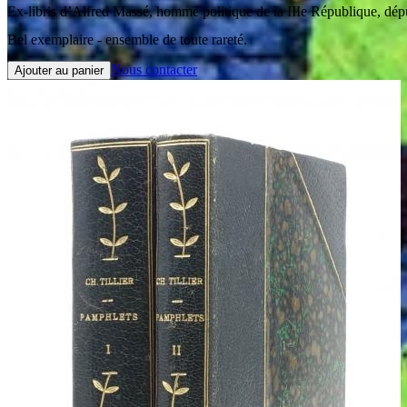
Ex-libris d’Alfred Massé, homme politique de la IIIe République, déput
Bel exemplaire - ensemble de toute rareté.
Nous contacter
Ajouter au panier