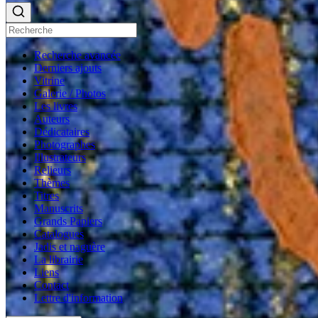
Recherche avancée
Derniers ajouts
Vitrine
Galerie / Photos
Les livres
Auteurs
Dédicataires
Photographes
Illustrateurs
Relieurs
Thèmes
Titres
Manuscrits
Grands Papiers
Catalogues
Jadis et naguère
La librairie
Liens
Contact
Lettre d'information