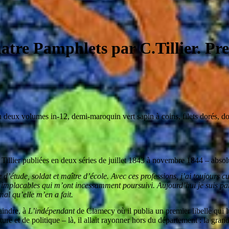
atre Pamphlets par C.Tillier. Pr
en deux volumes in-12
,
demi-maroquin vert sapin à coins, filets dorés, d
 Tillier publiées en deux séries de juillet 1843 à novembre 1844 – abso
re d’étude, soldat et maître d’école. Avec ces professions, j’ai toujours c
s implacables qui m’ont incessamment poursuivi. Aujourd’hui je suis pa
mal qu’elle m’en a fait.
aindre, à
L’indépendant
de Clamecy où il publia un premier libelle qui l
re et de politique – là, il allait rayonner hors du département : la gra