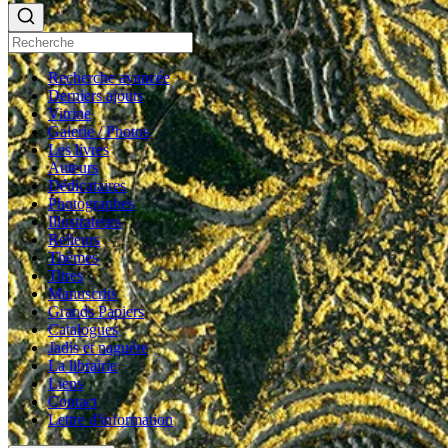
Recherche avancée
Derniers ajouts
Vitrine
Galerie / Photos
Les livres
Auteurs
Dédicataires
Photographes
Illustrateurs
Relieurs
Thèmes
Titres
Manuscrits
Grands Papiers
Catalogues
Jadis et naguère
La librairie
Liens
Contact
Lettre d'information