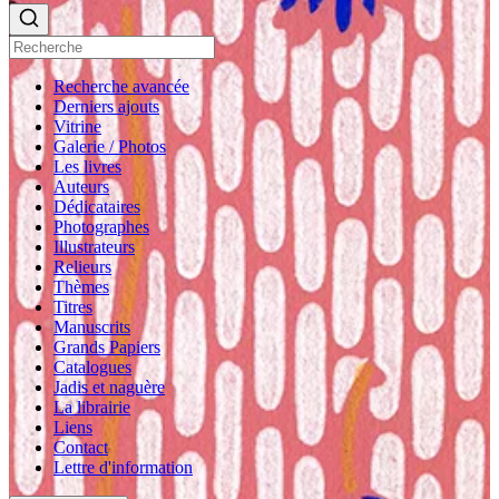
Recherche avancée
Derniers ajouts
Vitrine
Galerie / Photos
Les livres
Auteurs
Dédicataires
Photographes
Illustrateurs
Relieurs
Thèmes
Titres
Manuscrits
Grands Papiers
Catalogues
Jadis et naguère
La librairie
Liens
Contact
Lettre d'information