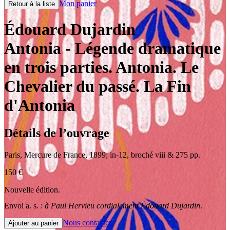
Mon panier
Retour à la liste
Édouard Dujardin
Antonia
- Légende dramatique
en trois parties. Antonia. Le
Chevalier du passé. La Fin
d'Antonia
Détails de l’ouvrage
Paris
,
Mercure de France
,
1899
;
in-12
,
broché viii & 275 pp.
150
€
Nouvelle édition.
Envoi a. s. :
à Paul Hervieu cordialement Édouard Dujardin
.
Nous contacter
Ajouter au panier