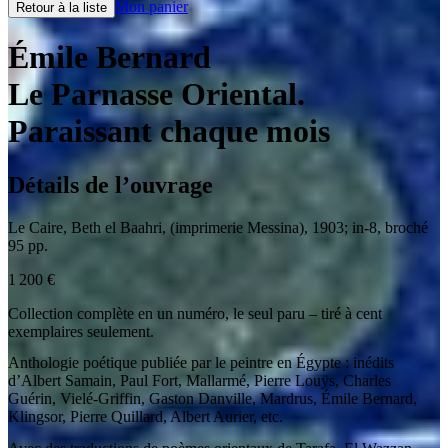
Mon panier
Retour à la liste
Émile Bernard
Le Parnasse Oriental.
Paraissant chaque mois
Détails de l’ouvrage
Le Caire
,
Beth el Baahri, (imprimerie Messina)
,
1903
;
in-8
,
broché
95 pp.
1 200
€
Collection complète en un numéro, le seul paru – tiré à cent
exemplaires seulement.
Anthologie poétique publiée par le peintre en Égypte : inédits
d’Albert Samain, Paul Fort, Mallarmé, Pierre Louÿs, Charles
Guérin, Vielé-Griffin, Gaston Danville, Mardrus, Émile Bernard,
Klingsor, Pierre Quillard, Albert Aurier, etc.