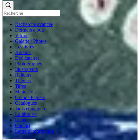
Recherche avancée
Derniers ajouts
Vitrine
Galerie / Photos
Les livres
Auteurs
Dédicataires
Photographes
Illustrateurs
Relieurs
Thèmes
Titres
Manuscrits
Grands Papiers
Catalogues
Jadis et naguère
La librairie
Liens
Contact
Lettre d'information