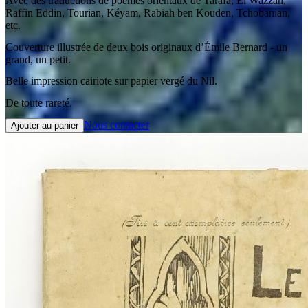
Avec des traductions de poèmes orientaux de Tarafa, El Wazzan,
Raffin Eddin, Tourian, Kéyam, Rabiah ben Kouden, Tchobanian,
etc.
Couverture illustrée de deux bois originaux d’Émile Bernard - un
grand, un petit.
Belle impression cairiote sur papier vergé du Nil.
De toute rareté.
Nous contacter
Ajouter au panier