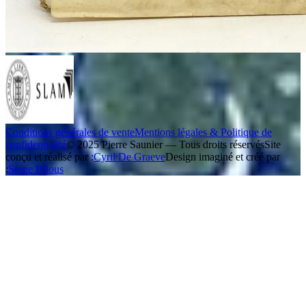
Conditions générales de vente
Mentions légales & Politique de
confidentialité
© 2025 Pierre Saunier — Tous droits réservés
Site
conçu et réalisé par :
Cyril De Graeve
Design imaginé et créé par
:
Serge Bilous