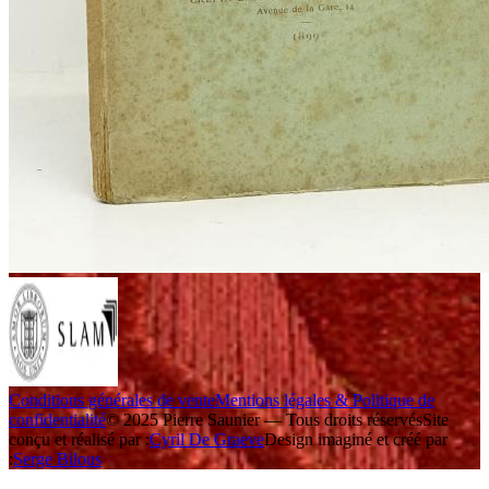
Conditions générales de vente
Mentions légales & Politique de
confidentialité
© 2025 Pierre Saunier — Tous droits réservés
Site
conçu et réalisé par :
Cyril De Graeve
Design imaginé et créé par
:
Serge Bilous