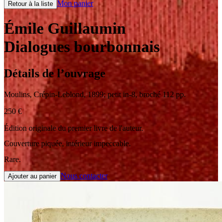
Mon panier
Retour à la liste
Émile Guillaumin
Dialogues bourbonnais
Détails de l’ouvrage
Moulins
,
Crépin-Leblond
,
1899
;
petit in-8
,
broché 112 pp.
250
€
Édition originale du premier livre de l'auteur.
Couverture piquée, intérieur impeccable.
Rare.
Nous contacter
Ajouter au panier