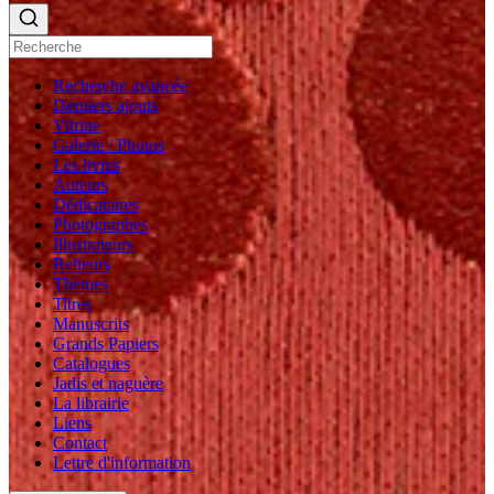
Recherche avancée
Derniers ajouts
Vitrine
Galerie / Photos
Les livres
Auteurs
Dédicataires
Photographes
Illustrateurs
Relieurs
Thèmes
Titres
Manuscrits
Grands Papiers
Catalogues
Jadis et naguère
La librairie
Liens
Contact
Lettre d'information