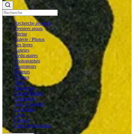
Recherche avancée
Derniers ajouts
Vitrine
Galerie / Photos
Les livres
Auteurs
Dédicataires
Photographes
Illustrateurs
Relieurs
Thèmes
Titres
Manuscrits
Grands Papiers
Catalogues
Jadis et naguère
La librairie
Liens
Contact
Lettre d'information