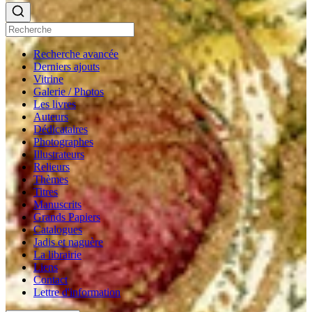
Recherche avancée
Derniers ajouts
Vitrine
Galerie / Photos
Les livres
Auteurs
Dédicataires
Photographes
Illustrateurs
Relieurs
Thèmes
Titres
Manuscrits
Grands Papiers
Catalogues
Jadis et naguère
La librairie
Liens
Contact
Lettre d'information