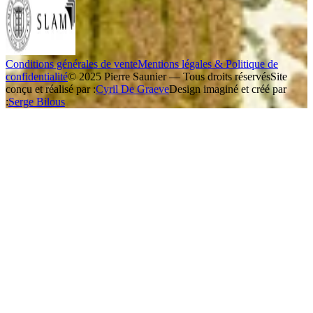
Conditions générales de vente
Mentions légales & Politique de
confidentialité
© 2025 Pierre Saunier — Tous droits réservés
Site
conçu et réalisé par :
Cyril De Graeve
Design imaginé et créé par
:
Serge Bilous