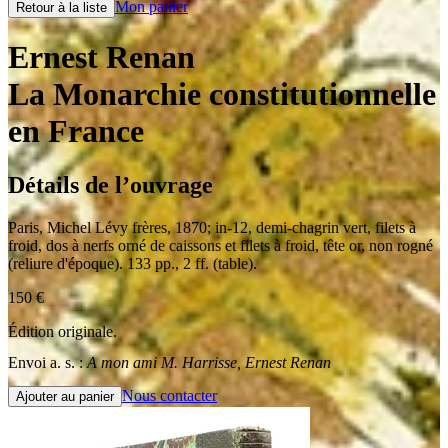
Mon panier
Retour à la liste
Ernest Renan
La Monarchie constitutionnelle
en France
Détails de l’ouvrage
Paris
,
Michel Lévy frères
,
1870
;
in-12
,
demi-chagrin vert, filets à
froid, dos à nerfs orné de caissons et filets à froid, tête or, non rogné
(reliure d'époque). 133 pp., 2 ff. (table).
150
€
Édition originale.
Envoi a. s. :
A mon ami M. Harrisse, Ernest Renan
Nous contacter
Ajouter au panier