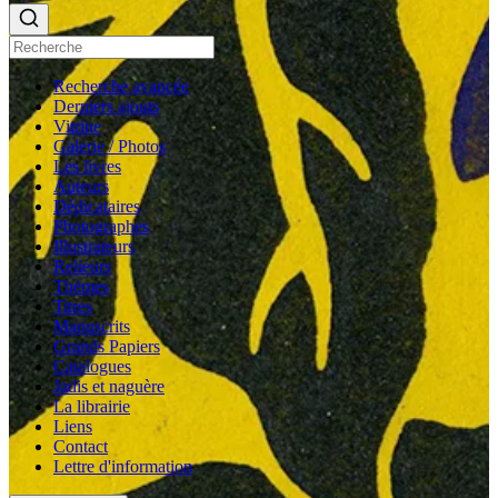
Recherche avancée
Derniers ajouts
Vitrine
Galerie / Photos
Les livres
Auteurs
Dédicataires
Photographes
Illustrateurs
Relieurs
Thèmes
Titres
Manuscrits
Grands Papiers
Catalogues
Jadis et naguère
La librairie
Liens
Contact
Lettre d'information