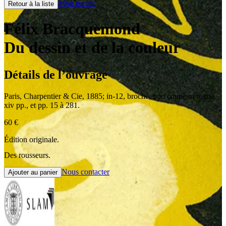
Mon panier
Retour à la liste
Félix Bracquemond
Du dessin et de la couleur
Détails de l’ouvrage
Paris
,
Charpentier & Cie
,
1885
;
in-12
,
broché, non coupé ni rogné
xiv pp., et pp. 15 à 281.
60
€
Édition originale.
Des rousseurs.
Nous contacter
Ajouter au panier