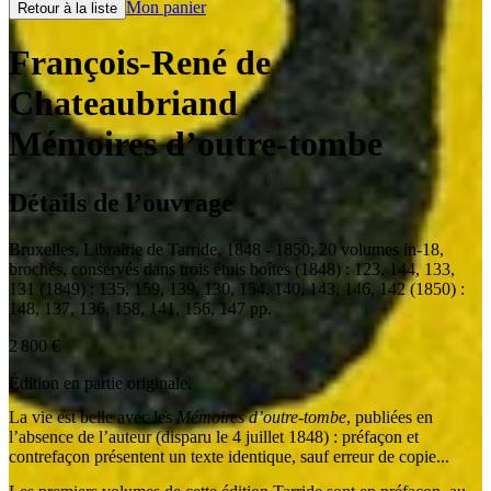
Mon panier
Retour à la liste
François-René de
Chateaubriand
Mémoires d’outre-tombe
Détails de l’ouvrage
Bruxelles
,
Librairie de Tarride
,
1848 - 1850
;
20 volumes in-18
,
brochés, conservés dans trois étuis boîtes (1848) : 123, 144, 133,
131 (1849) : 135, 159, 139, 130, 154, 140, 143, 146, 142 (1850) :
148, 137, 136, 158, 141, 156, 147 pp.
2 800
€
Édition en partie originale.
La vie est belle avec les
Mémoires d’outre-tombe
, publiées en
l’absence de l’auteur (disparu le 4 juillet 1848) : préfaçon et
contrefaçon présentent un texte identique, sauf erreur de copie...