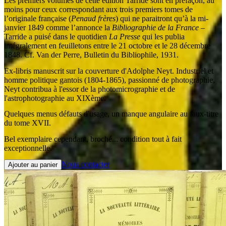
Les premiers volumes de cette édition Tarride sont en préfaçon, au
moins pour ceux correspondant aux trois premiers tomes de
l’originale française (
Penaud frères
) qui ne paraitront qu’à la mi-
janvier 1849 comme l’annonce la
Bibliographie de la France
–
Tarride a puisé dans le quotidien
La Presse
qui les publia
intégralement en feuilletons entre le 21 octobre et le 28 décembre
1848. Cf. Van der Perre, Bulletin du Bibliophile, 1931.
Ex-libris manuscrit sur la couverture d'Adolphe Neyt. Industriel et
homme politique gantois (1804-1865), passionné de photographie,
Neyt contribua à l'essor de la photomicrographie et de
l'astrophotographie au XIXème.
Quelques menus défauts d'usage, un manque angulaire au faux-titre
du tome XVII.
Bel exemplaire cependant, broché... condition tout à fait
exceptionnelle.
Nous contacter
Ajouter au panier