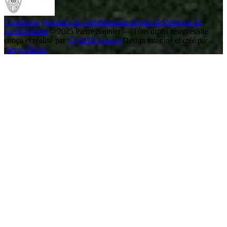
Conditions générales de vente
Mentions légales & Politique de
confidentialité
© 2025 Pierre Saunier — Tous droits réservés
Site
conçu et réalisé par :
Cyril De Graeve
Design imaginé et créé par
:
Serge Bilous