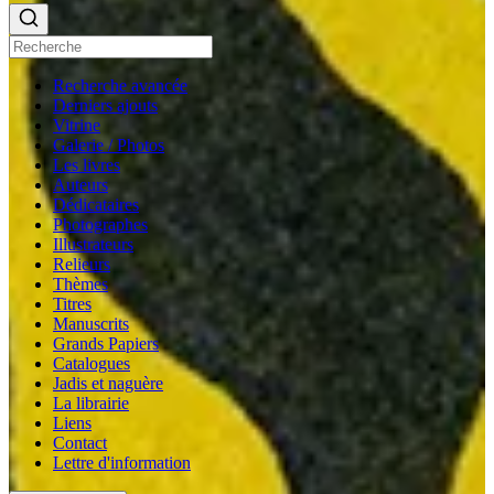
Recherche avancée
Derniers ajouts
Vitrine
Galerie / Photos
Les livres
Auteurs
Dédicataires
Photographes
Illustrateurs
Relieurs
Thèmes
Titres
Manuscrits
Grands Papiers
Catalogues
Jadis et naguère
La librairie
Liens
Contact
Lettre d'information