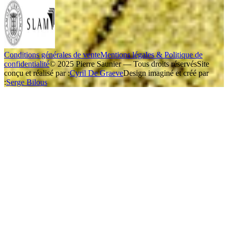
Conditions générales de vente
Mentions légales & Politique de
confidentialité
© 2025 Pierre Saunier — Tous droits réservés
Site
conçu et réalisé par :
Cyril De Graeve
Design imaginé et créé par
:
Serge Bilous