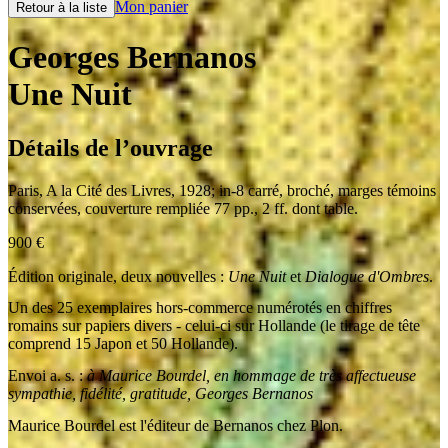
Mon panier
Retour à la liste
Georges Bernanos
Une Nuit
Détails de l’ouvrage
Paris
,
A la Cité des Livres
,
1928
;
in-8 carré
,
broché, marges témoins
conservées, couverture rempliée 77 pp., 2 ff. dont table.
900
€
Édition originale, deux nouvelles :
Une Nuit
et
Dialogue d'Ombres
.
Un des 25 exemplaires hors-commerce numérotés en chiffres
romains sur papiers divers - celui-ci sur Hollande (le tirage de tête
comprend 15 Japon et 50 Hollande).
Envoi a. s. :
à Maurice Bourdel, en hommage de très affectueuse
sympathie, fidélité, gratitude, Georges Bernanos
Maurice Bourdel est l'éditeur de Bernanos chez Plon.