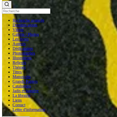
Recherche avancée
Derniers ajouts
Vitrine
Galerie / Photos
Les livres
Auteurs
Dédicataires
Photographes
Illustrateurs
Relieurs
Thèmes
Titres
Manuscrits
Grands Papiers
Catalogues
Jadis et naguère
La librairie
Liens
Contact
Lettre d'information