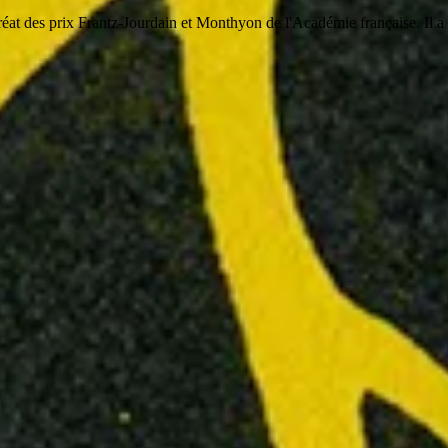
auréat des prix Frantz-Jourdain et Monthyon de l'Académie française. Il 