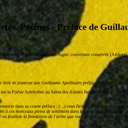
ortes. Poèmes
- Préface de Guilla
é jaune orné de fleurs bleues, non rogné, couverture conservée (Alidor G
e livre de jeunesse que Guillaume Apollinaire préfaça. En toute sympa
 sur la
Poésie Symboliste
au Salon des Artistes Indépendants, en 1908 – 
remercie dans sa courte préface :
(…) vous êtes un arbre toujours en aut
ndre à ces morceaux pleins de sentiment dans lesquels vous livrez votre cœ
où feuillole la frondaison de l’arbre que vous êtes, et la châsse où repo