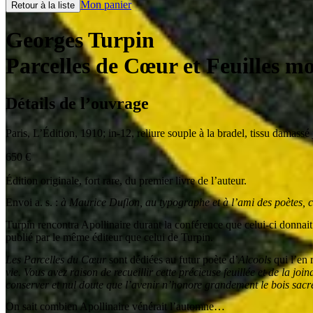
Mon panier
Retour à la liste
Georges Turpin
Parcelles de Cœur et Feuilles m
Détails de l’ouvrage
Paris
,
L’Édition
,
1910
;
in-12
,
reliure souple à la bradel, tissu damass
650
€
Édition originale, fort rare, du premier livre de l’auteur.
Envoi a. s. :
à Maurice Duflon, au typographe et à l’ami des poètes, c
Turpin rencontra Apollinaire durant la conférence que celui-ci donnait
publié par le même éditeur que celui de Turpin.
Les Parcelles du Cœur
sont dédiées au futur poète d’
Alcools
qui l’en 
vie. Vous avez raison de recueillir cette précieuse feuillée et de la joi
conserver et nul doute que l’avenir n’honore grandement le bois sacré 
On sait combien Apollinaire vénérait l’automne…