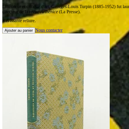
Littérateur et critique d'art, Georges-Louis Turpin (1885-1952) fut l
directeur de la revue
Arthénice
(La Presse).
Ravissante reliure.
Nous contacter
Ajouter au panier