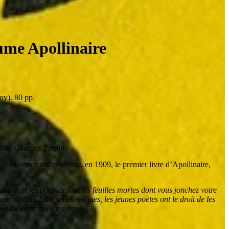
ume Apollinaire
oy). 80 pp.
thie. Georges Turpin.
conférence qui constitue, en 1909, le premier livre d’Apollinaire,
omne, et les poèmes sont les feuilles mortes dont vous jonchez votre
ur en détail. De telles reliques, les jeunes poètes ont le droit de les
se ce cœur qui s’est brisé.