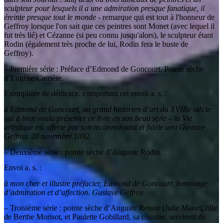
sculpteur pour lesquels il a une admiration presque fanatique, il
éreinte presque tout le monde
- remarque qui est tout à l'honneur de
Geffroy lorsque l'on sait que ces peintres sont Monet (avec lequel il
fut très lié) et Cézanne (si peu connu jusqu'alors), le sculpteur étant
Rodin (également très proche de lui, Rodin fera le buste de
Geffroy).
– Première série : Préface d’Edmond de Goncourt. Pointe sèche
d’Eugène Carrière.
Exemplaire de dédicace, comportant cet envoi a. s. :
à Edmond de Goncourt, au grand historien d’art du XVIIIe siècle
qui a bien voulu présenter ce livre en son beau style – la Vie
artistique est offerte par son reconnaissant et fidèle ami Gustave
Geffroy. 20 novembre 1892.
– Deuxième série : pointe sèche d’Auguste Rodin.
Envoi a. s. :
à mon cher et illustre préfacier, Edmond de Goncourt, hommage
d’admiration et d’affection. Gustave Geffroy.
– Troisième série : pointe sèche d’Auguste Renoir (Julie Manet, fille
de Berthe Morisot, et Paulette Gobillard, sa cousine, servirent de