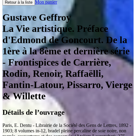
Mon panier
Retour à la liste
Gustave Geffroy
La Vie artistique. Préface
d'Edmond de Goncourt. De la
1ère à la 8ème et dernière série
- Frontispices de Carrière,
Rodin, Renoir, Raffaëlli,
Fantin-Latour, Pissarro, Vierge
& Willette
Détails de l’ouvrage
Paris
,
E. Dentu - Librairie de la Société des Gens de Lettres
,
1892 -
1903
;
8 volumes in-12
,
bradel pleine percaline de soie noire, non