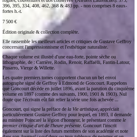
rognés, couvertures et dos conservés (Ateliers Laurenchet). 375,
396, 395, 334, 408, 462, 368 & 483 pp. - non comprises 8 eaux-
fortes h.-t.
7 500
€
Édition originale & collection complète.
Elle rassemble les meilleurs articles et critiques de Gustave Geffroy
concernant l'impressionnisme et l'esthétique naturaliste.
Chaque volume est illustré d'une eau-forte, pointe sèche ou
lithographie, de : Carrière, Rodin, Renoir, Raffaëlli, Fantin-Latour,
Pissarro, Vierge & Willette.
Les quatre premiers tomes comportent chacun un bel envoi
autographe signé de Geffroy à Edmond de Goncourt. Rappelons
que Goncourt décède en juillet 1896, avant la parution du cinquième
volume en 1897 (comme des suivants, 1900, 1901 & 1903). Nul
doute que l'écrivain eût fait relier la série une fois achevée ...
Goncourt, qui signe la préface de
la Vie artistique
, appréciait
particulièrement Gustave Geffroy pour lequel, en 1893, il demande
au ministre Poincaré la légion d'honneur, le présentant comme
le
premier critique d'art de l'heure présente
. Goncourt l'inscrit
également sur la liste des futurs membres de son académie et note
dans son
Journal
:
sauf deux ou trois tableaux de peintres et un