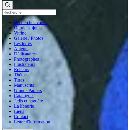
Recherche avancée
Derniers ajouts
Vitrine
Galerie / Photos
Les livres
Auteurs
Dédicataires
Photographes
Illustrateurs
Relieurs
Thèmes
Titres
Manuscrits
Grands Papiers
Catalogues
Jadis et naguère
La librairie
Liens
Contact
Lettre d'information