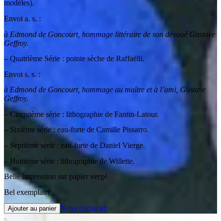
modèles).
Envoi a. s. :
à Edmond de Goncourt, hommage littéraire de son dévoué Gustave
Geffroy.
– Quatrième Série : pointe sèche de Raffaëlli.
Envoi s. s. :
à Edmond de Goncourt, hommage au maître et à l’ami, Gustave
Geffroy.
– Cinquième série : lithographie de Fantin-Latour.
– Sixième série : eau-forte de Camille Pissarro.
– Septième série : eau-forte de Daniel Vierge.
– Huitième série : lithographie de Willette.
Belle impression sur papier vergé.
Bel exemplaire.
Nous contacter
Ajouter au panier