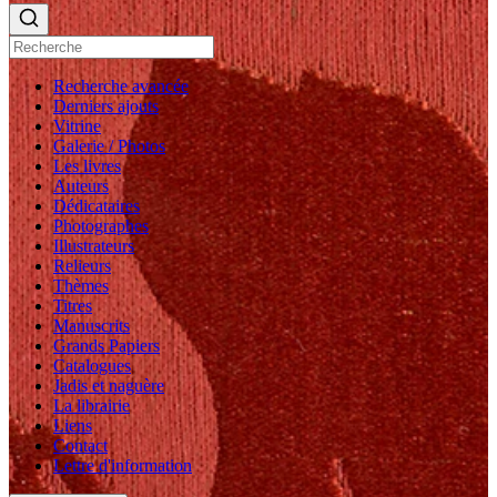
Recherche avancée
Derniers ajouts
Vitrine
Galerie / Photos
Les livres
Auteurs
Dédicataires
Photographes
Illustrateurs
Relieurs
Thèmes
Titres
Manuscrits
Grands Papiers
Catalogues
Jadis et naguère
La librairie
Liens
Contact
Lettre d'information