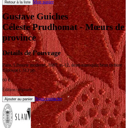
Mon panier
Retour à la liste
Gustave Guiches
Céleste Prudhomat
- Mœurs de
province
Détails de l’ouvrage
Paris
,
Librairie moderne
,
1887
;
in-12
,
demi-maroquin brun (reliure
d'époque). 313 pp.
60
€
Édition originale.
Nous contacter
Ajouter au panier