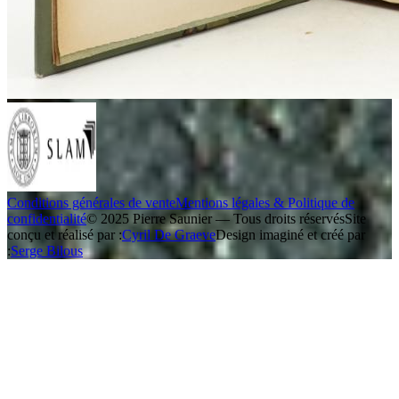
Conditions générales de vente
Mentions légales & Politique de
confidentialité
© 2025 Pierre Saunier — Tous droits réservés
Site
conçu et réalisé par :
Cyril De Graeve
Design imaginé et créé par
:
Serge Bilous