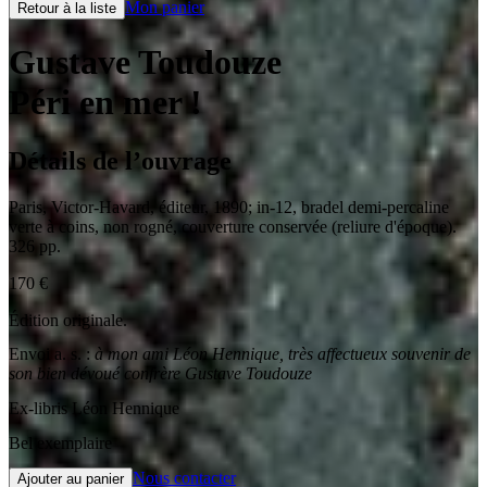
Mon panier
Retour à la liste
Gustave Toudouze
Péri en mer !
Détails de l’ouvrage
Paris
,
Victor-Havard, éditeur
,
1890
;
in-12
,
bradel demi-percaline
verte à coins, non rogné, couverture conservée (reliure d'époque).
326 pp.
170
€
Édition originale.
Envoi a. s. :
à mon ami Léon Hennique, très affectueux souvenir de
son bien dévoué confrère Gustave Toudouze
Ex-libris Léon Hennique
Bel exemplaire
Nous contacter
Ajouter au panier