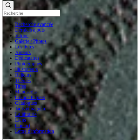
Recherche avancée
Derniers ajouts
Vitrine
Galerie / Photos
Les livres
Auteurs
Dédicataires
Photographes
Illustrateurs
Relieurs
Thèmes
Titres
Manuscrits
Grands Papiers
Catalogues
Jadis et naguère
La librairie
Liens
Contact
Lettre d'information