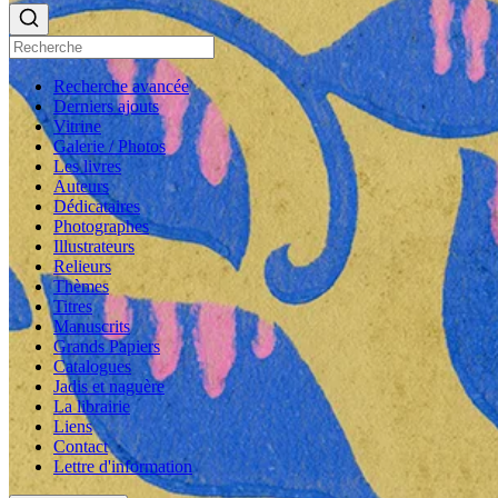
Recherche avancée
Derniers ajouts
Vitrine
Galerie / Photos
Les livres
Auteurs
Dédicataires
Photographes
Illustrateurs
Relieurs
Thèmes
Titres
Manuscrits
Grands Papiers
Catalogues
Jadis et naguère
La librairie
Liens
Contact
Lettre d'information