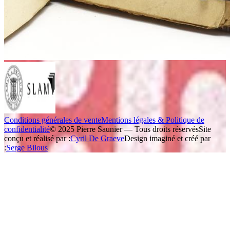
Conditions générales de vente
Mentions légales & Politique de
confidentialité
© 2025 Pierre Saunier — Tous droits réservés
Site
conçu et réalisé par :
Cyril De Graeve
Design imaginé et créé par
:
Serge Bilous