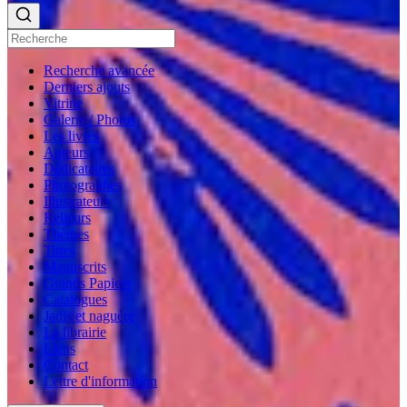
Recherche avancée
Derniers ajouts
Vitrine
Galerie / Photos
Les livres
Auteurs
Dédicataires
Photographes
Illustrateurs
Relieurs
Thèmes
Titres
Manuscrits
Grands Papiers
Catalogues
Jadis et naguère
La librairie
Liens
Contact
Lettre d'information