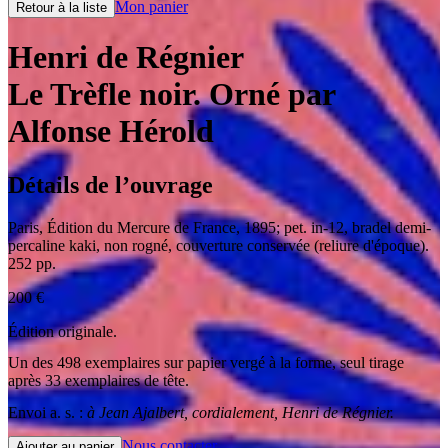
Mon panier
Retour à la liste
Henri de Régnier
Le Trèfle noir. Orné par
Alfonse Hérold
Détails de l’ouvrage
Paris
,
Édition du Mercure de France
,
1895
;
pet. in-12
,
bradel demi-
percaline kaki, non rogné, couverture conservée (reliure d'époque).
252 pp.
200
€
Édition originale.
Un des 498 exemplaires sur papier vergé à la forme, seul tirage
après 33 exemplaires de tête.
Envoi a. s. :
à Jean Ajalbert, cordialement, Henri de Régnier.
Nous contacter
Ajouter au panier