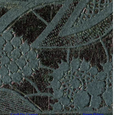
sé par :
Cyril De Graeve
Design imaginé et créé par :
Serge Bilous