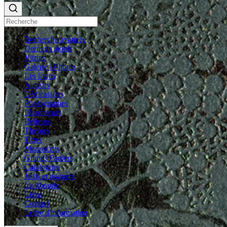
Recherche avancée
Derniers ajouts
Vitrine
Galerie / Photos
Les livres
Auteurs
Dédicataires
Photographes
Illustrateurs
Relieurs
Thèmes
Titres
Manuscrits
Grands Papiers
Catalogues
Jadis et naguère
La librairie
Liens
Contact
Lettre d'information