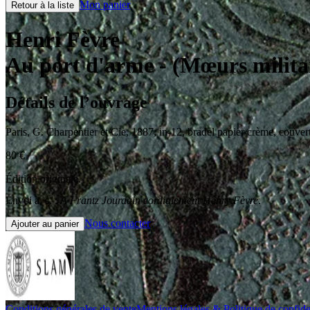
Mon panier
Retour à la liste
Henri Fèvre
Au port d'arme
- (Mœurs milita
Détails de l’ouvrage
Paris
,
G. Charpentier et Cie
,
1887
;
in-12
,
bradel papier crème, couver
80
€
Édition originale.
Envoi a. s. :
A Frantz Jourdain cordialement Henry Fèvre
.
Nous contacter
Ajouter au panier
Conditions générales de vente
Mentions légales & Politique de confiden