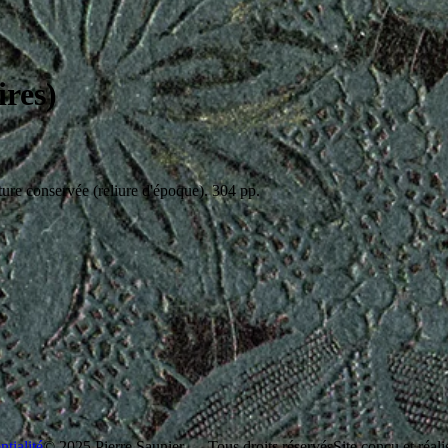
ires)
ture conservée (reliure d'époque). 304 pp.
tialité
© 2025 Pierre Saunier — Tous droits réservés
Site conçu et réali