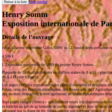
Mon panier
Retour à la liste
Henry Somm
Exposition internationale de Pa
Détails de l’ouvrage
Paris
,
Graveur imprimeur Gillot
,
1889
;
in-12
,
bradel demi-percaline o
4 500
€
L'Exposition universelle de 1889 du peintre Henry Somm.
Plaquette de 10 feuillets foliotés en chiffres arabes de 0 à 13 – plus d
de A à H (soit 8 pages).
Les pages chiffrées reproduisent des plans d’ensemble et des plans dé
Palais, ceux des Produits alimentaires, des Beaux-arts, de l’Agricultur
des sections étrangères, le tout agrémenté de tables alphabétiques détai
Sept pages vierges (Notes) – spécialement mises à la disposition du v
et enrichis au gré de sa fantaisie de petites légendes et jeux de mots d
subjugué par la dame de fer, figure comme une curieuse dédicace :
A O