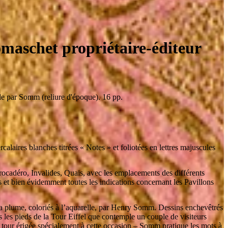
omaschet propriétaire-éditeur
lle par Somm (reliure d'époque). 16 pp.
rcalaires blanches titrées « Notes » et foliotées en lettres majuscules
rocadéro, Invalides, Quais, avec les emplacements des différents
ts et bien évidemment toutes les indications concernant les Pavillons
 la plume, coloriés à l’aquarelle, par Henry Somm. Dessins enchevêtrés
és les pieds de la Tour Eiffel que contemple un couple de visiteurs
tour érigée spécialement à cette occasion – Somm pratique les mots à