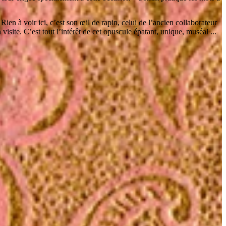
ien à voir ici, c’est son œil de rapin, celui de l’ancien collaborateur
ite. C’est tout l’intérêt de cet opuscule épatant, unique, muséal ...