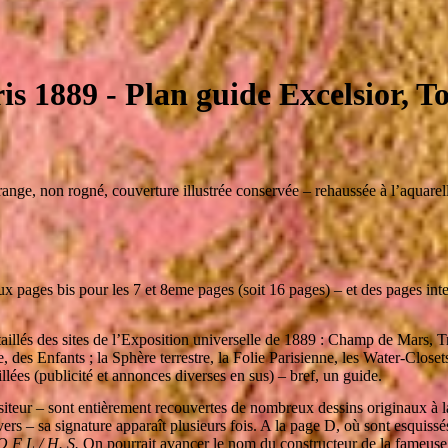
ris 1889
- Plan guide Excelsior, T
range, non rogné, couverture illustrée conservée – rehaussée à l’aquare
eux pages bis pour les 7 et 8eme pages (soit 16 pages) – et des pages inte
taillés des sites de l’Exposition universelle de 1889 : Champ de Mars, T
e, des Enfants ; la Sphère terrestre, la Folie Parisienne, les Water-Close
llées (publicité et annonces diverses en sus) – bref, un guide.
isiteur – sont entièrement recouvertes de nombreux dessins originaux à
ivers – sa signature apparaît plusieurs fois. A la page D, où sont esquiss
 F L / H. S.
On pourrait avancer le nom du constructeur de la fameuse 