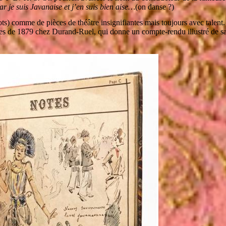
r je suis Javanaise et j’en suis bien aise…
(on danse ?)
s) comme de pièces de théâtre insignifiantes mais toujours avec talent. R
s de 1879 chez Durand-Ruel, qui donne un compte-rendu illustré de sa vis