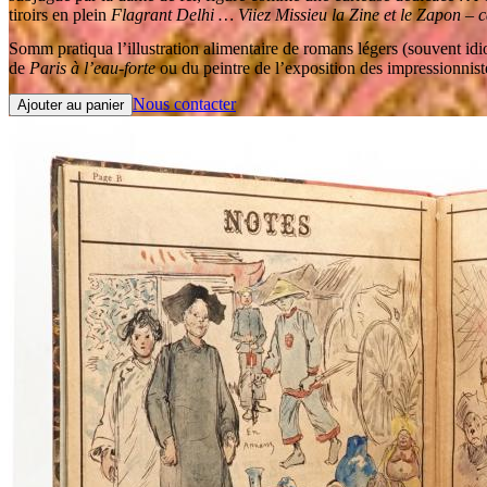
tiroirs en plein
Flagrant Delhi … Viiez Missieu la Zine et le Zapon – ca
Somm pratiqua l’illustration alimentaire de romans légers (souvent idiot
de
Paris à l’eau-forte
ou du peintre de l’exposition des impressionniste
Nous contacter
Ajouter au panier