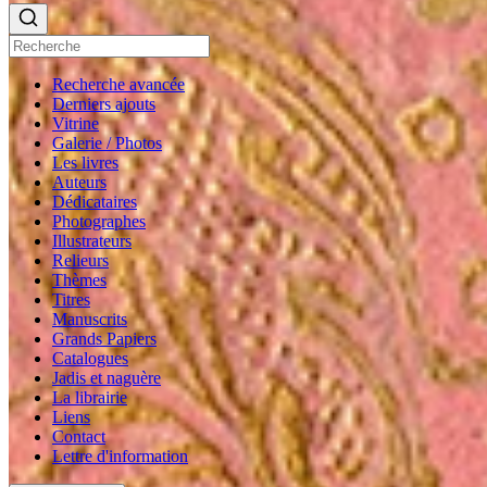
Recherche avancée
Derniers ajouts
Vitrine
Galerie / Photos
Les livres
Auteurs
Dédicataires
Photographes
Illustrateurs
Relieurs
Thèmes
Titres
Manuscrits
Grands Papiers
Catalogues
Jadis et naguère
La librairie
Liens
Contact
Lettre d'information