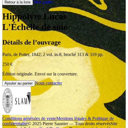
Mon panier
Retour à la liste
Hippolyte Lucas
L'Échelle de soie
Détails de l’ouvrage
Paris
,
de Potter
,
1842
;
2 vol. in-8
,
broché 313 & 319 pp.
250
€
Édition originale. Envoi sur la couverture.
Nous contacter
Ajouter au panier
Conditions générales de vente
Mentions légales & Politique de
confidentialité
© 2025 Pierre Saunier — Tous droits réservés
Site