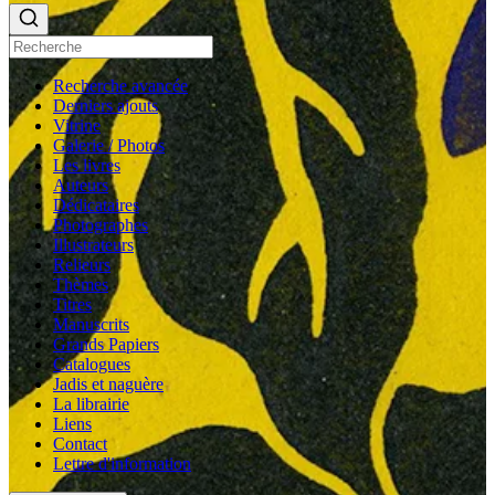
Recherche avancée
Derniers ajouts
Vitrine
Galerie / Photos
Les livres
Auteurs
Dédicataires
Photographes
Illustrateurs
Relieurs
Thèmes
Titres
Manuscrits
Grands Papiers
Catalogues
Jadis et naguère
La librairie
Liens
Contact
Lettre d'information