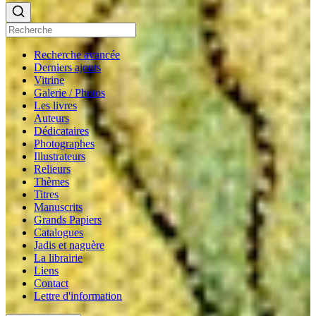
Recherche avancée
Derniers ajouts
Vitrine
Galerie / Photos
Les livres
Auteurs
Dédicataires
Photographes
Illustrateurs
Relieurs
Thèmes
Titres
Manuscrits
Grands Papiers
Catalogues
Jadis et naguère
La librairie
Liens
Contact
Lettre d'information