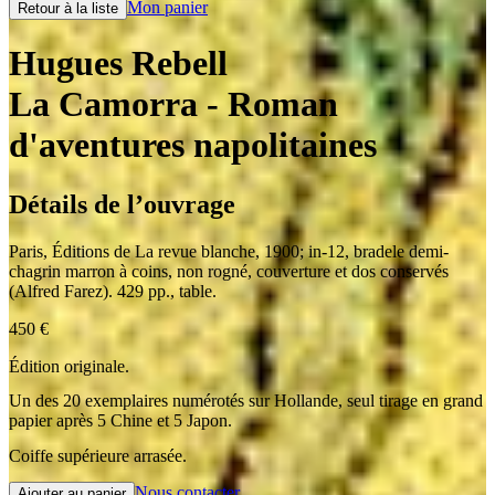
Mon panier
Retour à la liste
Hugues Rebell
La Camorra
- Roman
d'aventures napolitaines
Détails de l’ouvrage
Paris
,
Éditions de La revue blanche
,
1900
;
in-12
,
bradele demi-
chagrin marron à coins, non rogné, couverture et dos conservés
(Alfred Farez). 429 pp., table.
450
€
Édition originale.
Un des 20 exemplaires numérotés sur Hollande, seul tirage en grand
papier après 5 Chine et 5 Japon.
Coiffe supérieure arrasée.
Nous contacter
Ajouter au panier