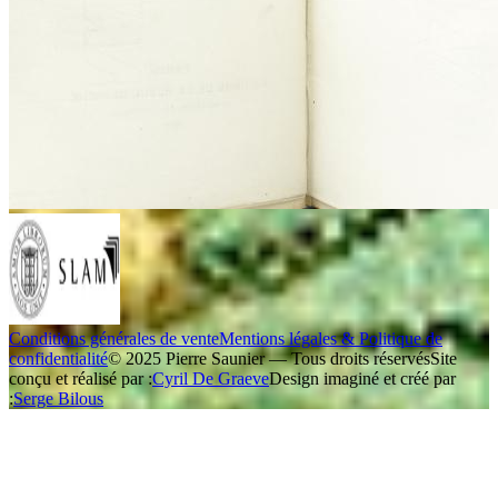
Conditions générales de vente
Mentions légales & Politique de
confidentialité
© 2025 Pierre Saunier — Tous droits réservés
Site
conçu et réalisé par :
Cyril De Graeve
Design imaginé et créé par
:
Serge Bilous