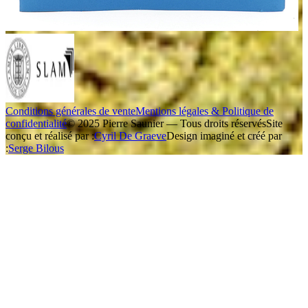
Conditions générales de vente
Mentions légales & Politique de
confidentialité
© 2025 Pierre Saunier — Tous droits réservés
Site
conçu et réalisé par :
Cyril De Graeve
Design imaginé et créé par
:
Serge Bilous