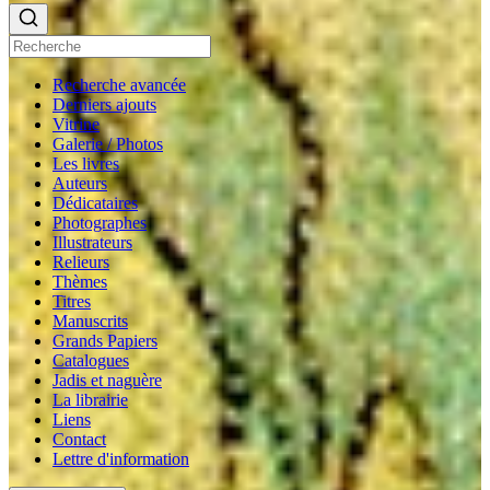
Recherche avancée
Derniers ajouts
Vitrine
Galerie / Photos
Les livres
Auteurs
Dédicataires
Photographes
Illustrateurs
Relieurs
Thèmes
Titres
Manuscrits
Grands Papiers
Catalogues
Jadis et naguère
La librairie
Liens
Contact
Lettre d'information