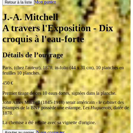
Mon panier
Retour à la liste
J.-A. Mitchell
A travers l'Exposition
- Dix
croquis à l'eau-forte
Détails de l’ouvrage
Paris
,
(chez l'auteur)
,
1878
;
in-folio (44 x 31 cm)
,
10 planches en
feuilles 10 planches.
450
€
Premier tirage de ces 10 eaux-fortes, signées dans la planche.
John Ames Mitchell (1845-1918) serait américain - le cabinet des
estampes de la BNF possède une estampe,
Les Huguenots,
datée de
1878.
La chemise a été refaite avec sa vignette d'origine.
Nous contacter
Ajouter au panier