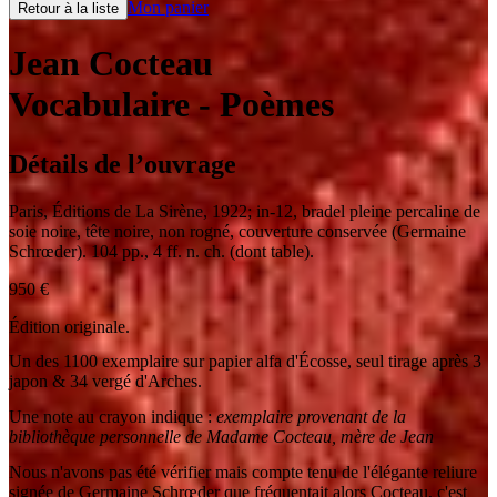
Mon panier
Retour à la liste
Jean Cocteau
Vocabulaire
- Poèmes
Détails de l’ouvrage
Paris
,
Éditions de La Sirène
,
1922
;
in-12
,
bradel pleine percaline de
soie noire, tête noire, non rogné, couverture conservée (Germaine
Schrœder). 104 pp., 4 ff. n. ch. (dont table).
950
€
Édition originale.
Un des 1100 exemplaire sur papier alfa d'Écosse, seul tirage après 3
japon & 34 vergé d'Arches.
Une note au crayon indique :
exemplaire provenant de la
bibliothèque personnelle de Madame Cocteau, mère de Jean
Nous n'avons pas été vérifier mais compte tenu de l'élégante reliure
signée de Germaine Schrœder que fréquentait alors Cocteau, c'est