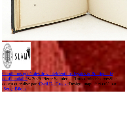
Conditions générales de vente
Mentions légales & Politique de
confidentialité
© 2025 Pierre Saunier — Tous droits réservés
Site
conçu et réalisé par :
Cyril De Graeve
Design imaginé et créé par
:
Serge Bilous