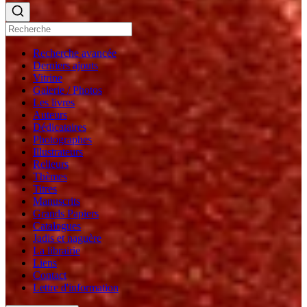
Recherche avancée
Derniers ajouts
Vitrine
Galerie / Photos
Les livres
Auteurs
Dédicataires
Photographes
Illustrateurs
Relieurs
Thèmes
Titres
Manuscrits
Grands Papiers
Catalogues
Jadis et naguère
La librairie
Liens
Contact
Lettre d'information