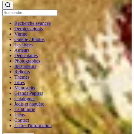
Recherche avancée
Derniers ajouts
Vitrine
Galerie / Photos
Les livres
Auteurs
Dédicataires
Photographes
Illustrateurs
Relieurs
Thèmes
Titres
Manuscrits
Grands Papiers
Catalogues
Jadis et naguère
La librairie
Liens
Contact
Lettre d'information