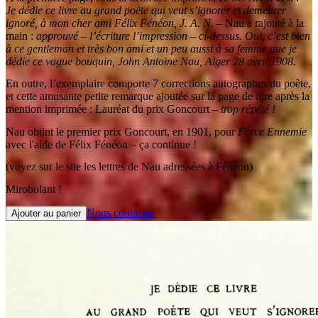
Je dédie ce livre au grand poète qui veut s’ignorer et demeurer
ignoré, à mon cher ami Félix Fénéon, J. A. N. –
Nau a rajouté à la
main :
approuvé – l’écriture l’impression – ci-dessus. Oui, c’est bien
à ce gentleman et très bon ami et un peu aussi à sa femme que je
dédie ce vague bouquin, John Antoine Nau, Alger 28 avril 1908.
En outre, l’exemplaire comporte 7 corrections autographes du poète,
et cette amusante petite remarque ajoutée sur la page de titre après la
mention imprimée : Lauréat du prix Goncourt –
trop répété !
Nau obtint le premier prix Goncourt, en 1901, pour
Force Ennemie
avec l'aide de Félix Fénéon – ça continue !
(voyez sur le site les lettres de Nau adressées à Fénéon)
Mirobolant !
Nous contacter
Ajouter au panier