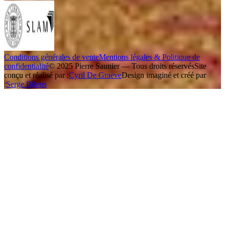
Conditions générales de vente
Mentions légales & Politique de
confidentialité
© 2025 Pierre Saunier — Tous droits réservés
Site
conçu et réalisé par :
Cyril De Graeve
Design imaginé et créé par
:
Serge Bilous