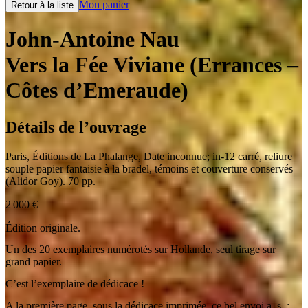
Mon panier
Retour à la liste
John-Antoine Nau
Vers la Fée Viviane (Errances –
Côtes d’Emeraude)
Détails de l’ouvrage
Paris
,
Éditions de La Phalange
,
Date inconnue
;
in-12 carré
,
reliure
souple papier fantaisie à la bradel, témoins et couverture conservés
(Alidor Goy). 70 pp.
2 000
€
Édition originale.
Un des 20 exemplaires numérotés sur Hollande, seul tirage sur
grand papier.
C’est l’exemplaire de dédicace !
A la première page, sous la dédicace imprimée, ce bel envoi a. s. :
–