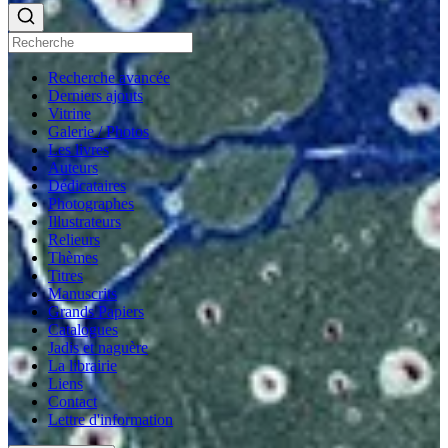
Recherche avancée
Derniers ajouts
Vitrine
Galerie / Photos
Les livres
Auteurs
Dédicataires
Photographes
Illustrateurs
Relieurs
Thèmes
Titres
Manuscrits
Grands Papiers
Catalogues
Jadis et naguère
La librairie
Liens
Contact
Lettre d'information