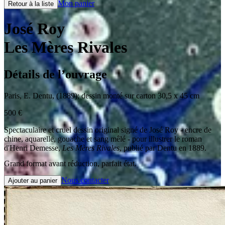
Mon panier
Retour à la liste
José Roy
Les Mères Rivales
Détails de l’ouvrage
Paris
,
E. Dentu
,
(1889)
;
dessin monté sur carton 30,5 x 45 cm
500
€
Spectaculaire et cruel dessin original signé de José Roy - encre de
chine, aquarelle, gouache et sang mêlé - pour illustrer le roman
d'Henri Demesse,
Les Mères Rivales
, publié par Dentu en 1889.
Grand format avant réduction, parfait état.
Nous contacter
Ajouter au panier