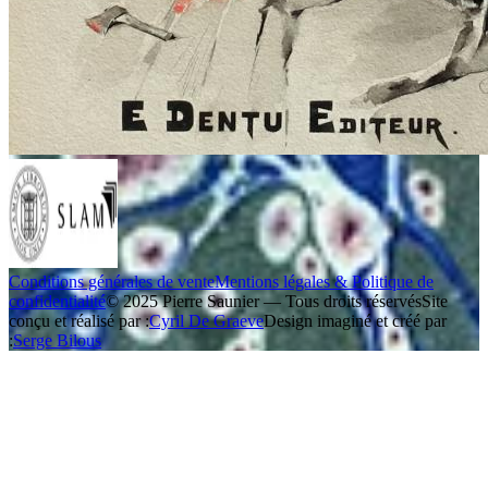
Conditions générales de vente
Mentions légales & Politique de
confidentialité
© 2025 Pierre Saunier — Tous droits réservés
Site
conçu et réalisé par :
Cyril De Graeve
Design imaginé et créé par
:
Serge Bilous