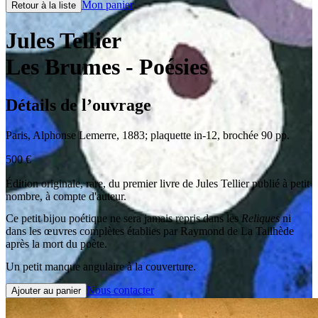
Mon panier
Retour à la liste
Jules Tellier
Les Brumes
- Poésies
Détails de l’ouvrage
Paris
,
Alphonse Lemerre
,
1883
;
plaquette in-12
,
brochée 90 pp.
500
€
Édition originale, rare, du premier livre de Jules Tellier publié à petit
nombre, à compte d'auteur.
Ce petit bijou poétique ne sera jamais repris dans les
Reliques
ni
dans les œuvres complètes établies par Raymond de La Tailhède
après la mort du poète.
Un petit manque angulaire à la couverture.
Nous contacter
Ajouter au panier