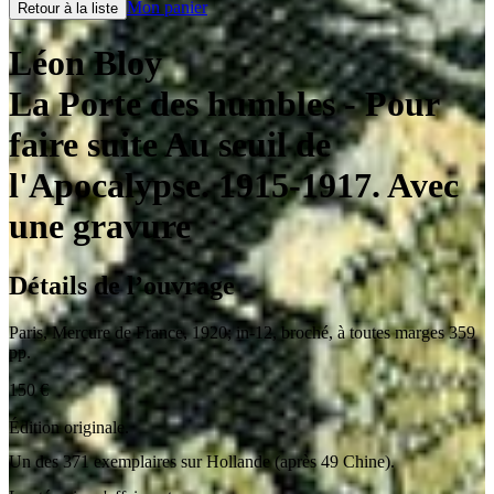
Mon panier
Retour à la liste
Léon Bloy
La Porte des humbles
- Pour
faire suite Au seuil de
l'Apocalypse. 1915-1917. Avec
une gravure
Détails de l’ouvrage
Paris
,
Mercure de France
,
1920
;
in-12
,
broché, à toutes marges 359
pp.
150
€
Édition originale.
Un des 371 exemplaires sur Hollande (après 49 Chine).