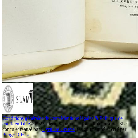
Conditions générales de vente
Mentions légales & Politique de
confidentialité
© 2025 Pierre Saunier — Tous droits réservés
Site
conçu et réalisé par :
Cyril De Graeve
Design imaginé et créé par
:
Serge Bilous