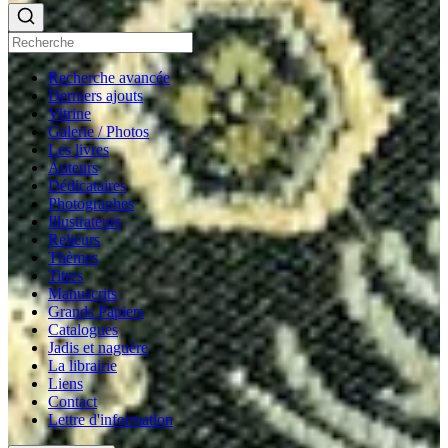
Recherche avancée
Derniers ajouts
Vitrine
Galerie / Photos
Les livres
Auteurs
Dédicataires
Photographes
Illustrateurs
Relieurs
Thèmes
Titres
Manuscrits
Grands Papiers
Catalogues
Jadis et naguère
La librairie
Liens
Contact
Lettre d'information