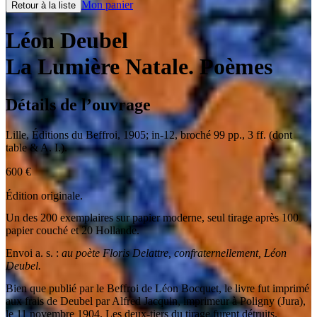
Mon panier
Retour à la liste
Léon Deubel
La Lumière Natale. Poèmes
Détails de l’ouvrage
Lille
,
Éditions du Beffroi
,
1905
;
in-12
,
broché 99 pp., 3 ff. (dont
table & A. I.).
600
€
Édition originale.
Un des 200 exemplaires sur papier moderne, seul tirage après 100
papier couché et 20 Hollande.
Envoi a. s. :
au poète Floris Delattre, confraternellement, Léon
Deubel.
Bien que publié par le Beffroi de Léon Bocquet, le livre fut imprimé
aux frais de Deubel par Alfred Jacquin, imprimeur à Poligny (Jura),
le 11 novembre 1904. Les deux-tiers du tirage furent détruits.