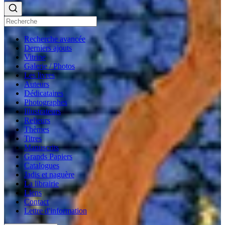
Recherche avancée
Derniers ajouts
Vitrine
Galerie / Photos
Les livres
Auteurs
Dédicataires
Photographes
Illustrateurs
Relieurs
Thèmes
Titres
Manuscrits
Grands Papiers
Catalogues
Jadis et naguère
La librairie
Liens
Contact
Lettre d'information