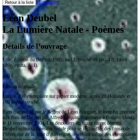
Mon panier
Retour à la liste
Léon Deubel
La Lumière Natale
- Poèmes
Détails de l’ouvrage
Lille
,
Édition du Beffroi
,
1905
;
in-12
,
broché 99 pp., 4 ff. (dont
table, errata, A. I).
300
€
Édition originale.
Un des 200 exemplaire sur papier moderne, après 20 Hollande et
100 papier couché.
Bien que publié par
le Beffroi
de Léon Bocquet, le livre fut imprimé
aux frais de Deubel par Alfred Jacquin, imprimeur à Poligny (Jura),
le 11 novembre 1904. Les deux-tiers du tirage furent détruits.
Deubel utilisa sa
Lumière natale
pour se réchauffer des frimas de
l’hiver, rue de la Tour d’Auvergne, réservant même des exemplaires
sur papier couché pour sa correspondance, écrire des poèmes ou