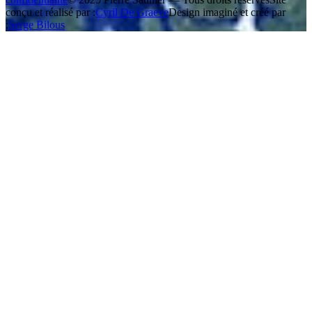
conçu et réalisé par :
Cyril De Graeve
Design imaginé et créé par
:
Serge Bilous