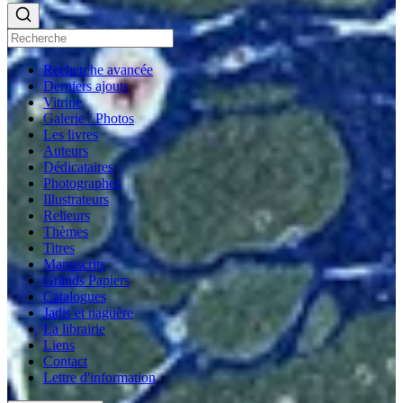
Recherche avancée
Derniers ajouts
Vitrine
Galerie / Photos
Les livres
Auteurs
Dédicataires
Photographes
Illustrateurs
Relieurs
Thèmes
Titres
Manuscrits
Grands Papiers
Catalogues
Jadis et naguère
La librairie
Liens
Contact
Lettre d'information