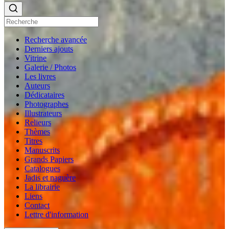
Recherche avancée
Derniers ajouts
Vitrine
Galerie / Photos
Les livres
Auteurs
Dédicataires
Photographes
Illustrateurs
Relieurs
Thèmes
Titres
Manuscrits
Grands Papiers
Catalogues
Jadis et naguère
La librairie
Liens
Contact
Lettre d'information