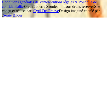
Conditions générales de vente
Mentions légales & Politique de
confidentialité
© 2025 Pierre Saunier — Tous droits réservés
Site
conçu et réalisé par :
Cyril De Graeve
Design imaginé et créé par
:
Serge Bilous