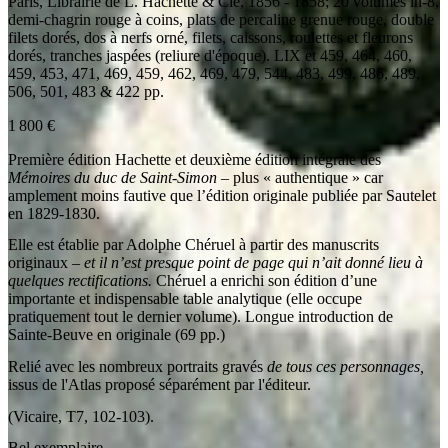
Paris
,
Librairie de L. Hachette & Cie
,
1856 - 1858
;
20 volumes in-8
,
demi-chagrin rouge à coins, plats de percaline grenue rouge, double
filets dorés, dos à nerfs orné, filets, caissons, roulettes et fleurons
dorés, tranches jaspées (reliure d'époque). LIX et 459, 464, 460,
459, 453, 471, 469, 459, 462, 469, 479, 544, 483, 499, 486, 489,
506, 501, 483 & 422 pp.
1 800
€
Première édition Hachette et deuxième édition intégrale des
Mémoires du duc de Saint-Simon
– plus « authentique » car
amplement moins fautive que l’édition originale publiée par Sautelet
en 1829-1830.
Elle est établie par Adolphe Chéruel à partir des manuscrits
originaux
– et il n’est presque point de page qui n’ait donné lieu à
quelques rectifications.
Chéruel a enrichi son édition d’une
importante et indispensable table analytique (elle occupe
pratiquement tout le dernier volume). Longue introduction de
Sainte-Beuve en originale (69 pp.)
Relié avec les nombreux portraits gravés
de tous ces personnages,
issus de l'Atlas proposé séparément par l'éditeur.
(Vicaire, T7, 102-103).
Bel exemplaire.