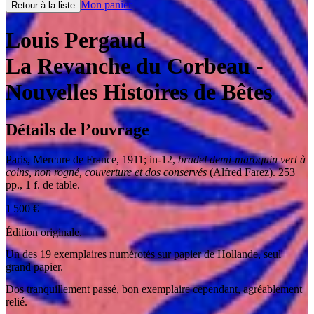
Mon panier
Retour à la liste
Louis Pergaud
La Revanche du Corbeau
-
Nouvelles Histoires de Bêtes
Détails de l’ouvrage
Paris
,
Mercure de France
,
1911
;
in-12
,
bradel demi-maroquin vert à
coins, non rogné, couverture et dos conservés
(Alfred Farez). 253
pp., 1 f. de table.
1 500
€
Édition originale.
Un des 19 exemplaires numérotés sur papier de Hollande, seul
grand papier.
Dos tranquillement passé, bon exemplaire cependant, agréablement
relié.