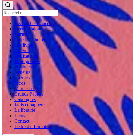
Recherche avancée
Derniers ajouts
Vitrine
Galerie / Photos
Les livres
Auteurs
Dédicataires
Photographes
Illustrateurs
Relieurs
Thèmes
Titres
Manuscrits
Grands Papiers
Catalogues
Jadis et naguère
La librairie
Liens
Contact
Lettre d'information