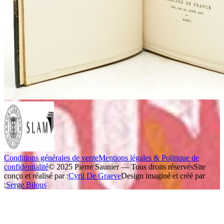
Conditions générales de vente
Mentions légales & Politique de
confidentialité
© 2025 Pierre Saunier — Tous droits réservés
Site
conçu et réalisé par :
Cyril De Graeve
Design imaginé et créé par
:
Serge Bilous