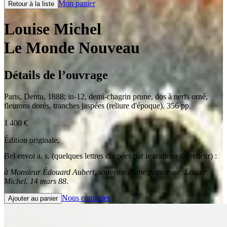
Mon panier
Retour à la liste
Louise Michel
Le Monde Nouveau
Détails de l’ouvrage
Paris
,
Dentu
,
1888
;
in-12
,
demi-chagrin prune, dos à nerfs orné,
fleurons dorés, tranches jaspées (reliure d'époque). 356 pp.
1 400
€
Édition originale.
Bel envoi a. s. (quelques lettres coupées par le couteau du relieur) :
à Monsieur Édouard Aubert, souvenir d’une pétroleuse. Louise
Michel. 14 mars 88
.
Nous contacter
Ajouter au panier