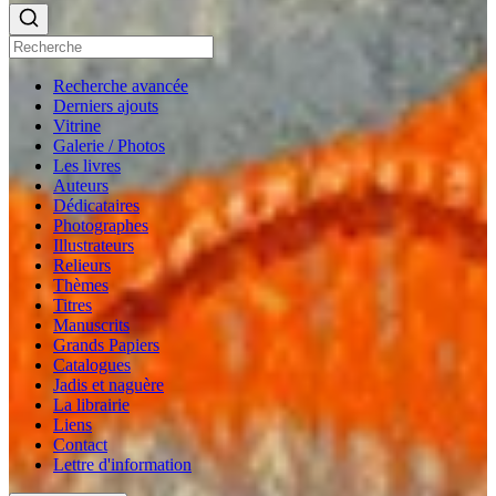
Recherche avancée
Derniers ajouts
Vitrine
Galerie / Photos
Les livres
Auteurs
Dédicataires
Photographes
Illustrateurs
Relieurs
Thèmes
Titres
Manuscrits
Grands Papiers
Catalogues
Jadis et naguère
La librairie
Liens
Contact
Lettre d'information