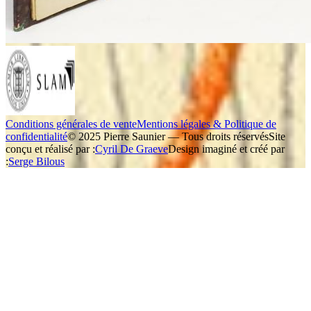
Conditions générales de vente
Mentions légales & Politique de
confidentialité
© 2025 Pierre Saunier — Tous droits réservés
Site
conçu et réalisé par :
Cyril De Graeve
Design imaginé et créé par
:
Serge Bilous