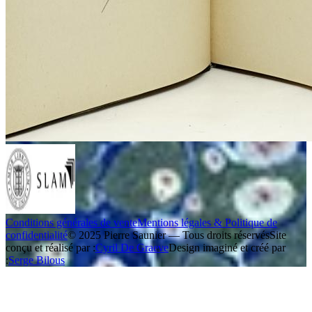
Conditions générales de vente
Mentions légales & Politique de
confidentialité
© 2025 Pierre Saunier — Tous droits réservés
Site
conçu et réalisé par :
Cyril De Graeve
Design imaginé et créé par
:
Serge Bilous