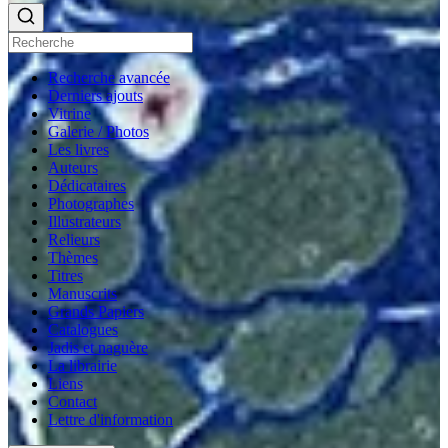
Recherche avancée
Derniers ajouts
Vitrine
Galerie / Photos
Les livres
Auteurs
Dédicataires
Photographes
Illustrateurs
Relieurs
Thèmes
Titres
Manuscrits
Grands Papiers
Catalogues
Jadis et naguère
La librairie
Liens
Contact
Lettre d'information