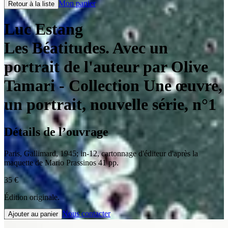
Mon panier
Retour à la liste
Luc Estang
Les Béatitudes. Avec un
portrait de l'auteur par Olive
Tamari
- Collection Une œuvre,
un portrait, nouvelle série, n°1
Détails de l’ouvrage
Paris
,
Gallimard
,
1945
;
in-12
,
cartonnage d'éditeur d'après la
maquette de Mario Prassinos 41 pp.
35
€
Édition originale.
Nous contacter
Ajouter au panier