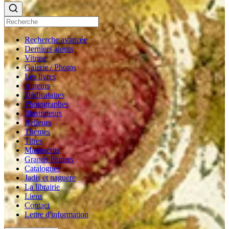
Recherche avancée
Derniers ajouts
Vitrine
Galerie / Photos
Les livres
Auteurs
Dédicataires
Photographes
Illustrateurs
Relieurs
Thèmes
Titres
Manuscrits
Grands Papiers
Catalogues
Jadis et naguère
La librairie
Liens
Contact
Lettre d'information