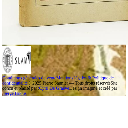
Conditions générales de vente
Mentions légales & Politique de
confidentialité
© 2025 Pierre Saunier — Tous droits réservés
Site
conçu et réalisé par :
Cyril De Graeve
Design imaginé et créé par
:
Serge Bilous