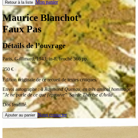
Mon panier
Retour à la liste
Maurice Blanchot
Faux Pas
Détails de l’ouvrage
Paris
,
Gallimard
,
1943
;
in-8
,
broché 366 pp.
350
€
Édition originale de ce recueil de textes critiques.
Envoi autographe :
à Raymond Quenau, en très amical hommage.
"Je ne parle de ce que j'éprouve" Sainte Thérèse d'Avila ...
Dos fendillé.
Nous contacter
Ajouter au panier